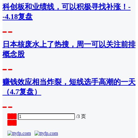
科创板和业绩线，可以积极寻找补涨！-
-4.18复盘
日本核废水上了热搜，周一可以关注前排
概念股
赚钱效应相当炸裂，短线选手高潮的一天
（4.7复盘）
1
2
3
/
3 页
❮
❯