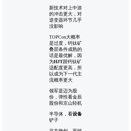
新技术对上中游
的冲击更大，对
逆变器环节几乎
没影响
TOPCon大概率
是过度，钙钛矿
叠层条件成熟的
话是最优解，因
为
HJT
跟钙钛矿
适配度更高，所
以成为下一代主
流概率更大
领军是迈为股
份，弹性看金辰
股份和京山轻机
半导体，看
设备
铲子
北方华创，至纯