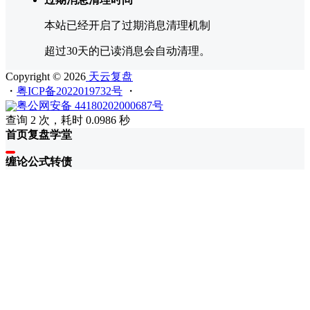
本站已经开启了过期消息清理机制
超过30天的已读消息会自动清理。
Copyright © 2026
天云复盘
・
粤ICP备2022019732号
・
粤公网安备 44180202000687号
查询 2 次，耗时 0.0986 秒
首页
复盘
学堂
缠论
公式
转债