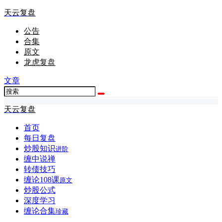
天云复盘
公告
合集
原文
龙虎复盘
文章
天云复盘
首页
每日复盘
炒股知识
进阶
缠中说禅
转债技巧
缠论108课
原文
炒股公式
深度学习
缠论合集
珍藏