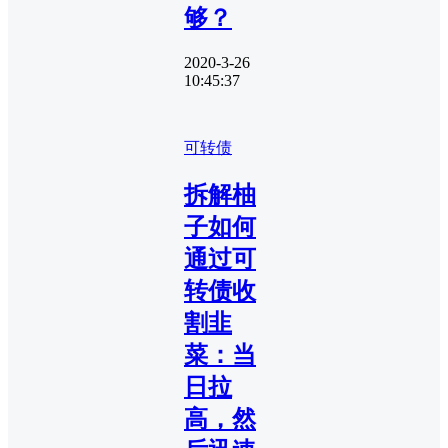
够？
2020-3-26
10:45:37
可转债
拆解柚
子如何
通过可
转债收
割韭
菜：当
日拉
高，然