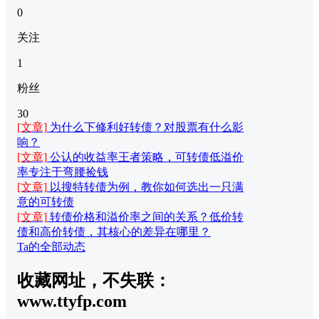
0
关注
1
粉丝
30
[文章]
为什么下修利好转债？对股票有什么影
响？
[文章]
公认的收益率王者策略，可转债低溢价
率专注于弯腰捡钱
[文章]
以搜特转债为例，教你如何选出一只满
意的可转债
[文章]
转债价格和溢价率之间的关系？低价转
债和高价转债，其核心的差异在哪里？
Ta的全部动态
收藏网址，不失联：
www.ttyfp.com