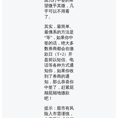
面几行中签的希
望微乎其微，几
乎可以不用看
了。
其实，最简单、
最佛系的方法是
“等”，如果你中
签的话，绝大多
数券商都会在缴
款日（T+2）开
盘前以短信、电
话等各种方式通
知你，如果你收
到了券商的通
知，那么恭喜你
中签了，赶紧屁
颠屁颠地缴款
吧！
提示：股市有风
险入市需谨慎，