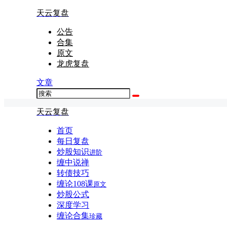
天云复盘
公告
合集
原文
龙虎复盘
文章
天云复盘
首页
每日复盘
炒股知识
进阶
缠中说禅
转债技巧
缠论108课
原文
炒股公式
深度学习
缠论合集
珍藏