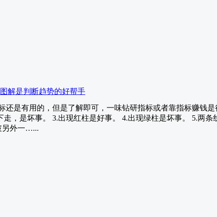
背离图解是判断趋势的好帮手
，指标还是有用的，但是了解即可，一味钻研指标或者靠指标赚钱是
下走，是坏事。 3.出现红柱是好事。 4.出现绿柱是坏事。 5.两
外一…...