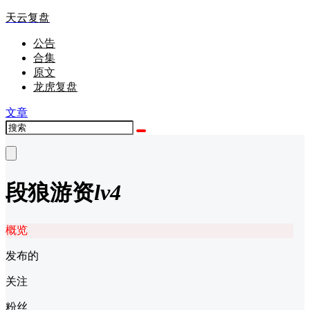
天云复盘
公告
合集
原文
龙虎复盘
文章
段狼
游资
lv4
概览
发布的
关注
粉丝