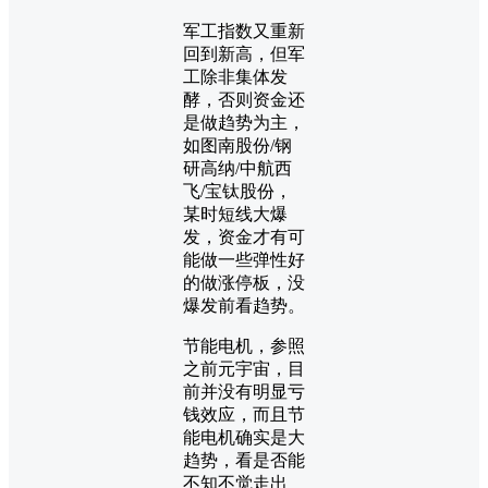
军工指数又重新
回到新高，但军
工除非集体发
酵，否则资金还
是做趋势为主，
如图南股份/钢
研高纳/中航西
飞/宝钛股份，
某时短线大爆
发，资金才有可
能做一些弹性好
的做涨停板，没
爆发前看趋势。
节能电机，参照
之前元宇宙，目
前并没有明显亏
钱效应，而且节
能电机确实是大
趋势，看是否能
不知不觉走出