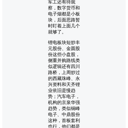
军工还有待观
察，数字货币和
电子烟都是小板
块，后面思路暂
时盯着上面几个
就够了。
锂电板块短炒丰
元股份、金圆股
份这些小盘股，
侧重并购路线类
似逻辑还有四川
路桥，上周炒过
的西藏珠峰、永
兴资料和天齐锂
业依旧是慢趋
势；汽车电子，
机构的京泉华强
趋势，类似铜峰
电子、中鼎股份
这种，首板套利
也行，他们都是