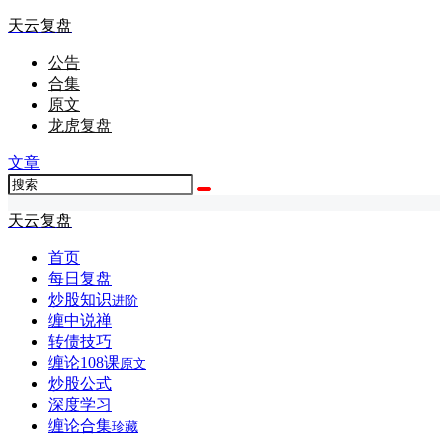
天云复盘
公告
合集
原文
龙虎复盘
文章
天云复盘
首页
每日复盘
炒股知识
进阶
缠中说禅
转债技巧
缠论108课
原文
炒股公式
深度学习
缠论合集
珍藏