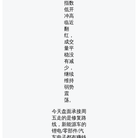
指数
低开
冲高
临近
翻
红，
成交
量平
稳没
有减
少，
继续
维持
弱势
震
荡。
今天盘面承接周
五走的是修复路
线，新能源车的
锂电/零部件/汽
车电子都有赚钱