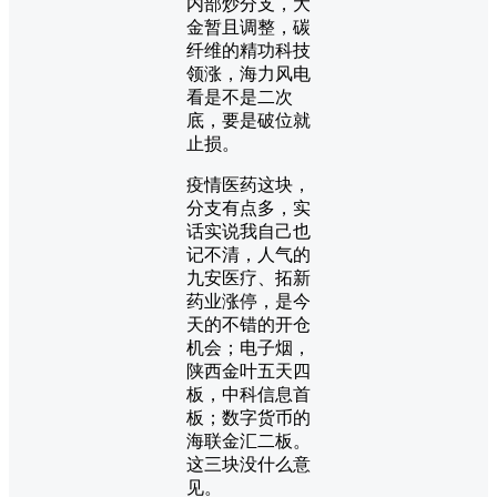
内部炒分支，大
金暂且调整，碳
纤维的精功科技
领涨，海力风电
看是不是二次
底，要是破位就
止损。
疫情医药这块，
分支有点多，实
话实说我自己也
记不清，人气的
九安医疗、拓新
药业涨停，是今
天的不错的开仓
机会；电子烟，
陕西金叶五天四
板，中科信息首
板；数字货币的
海联金汇二板。
这三块没什么意
见。