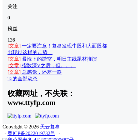
关注
0
粉丝
136
[文章]
一定要注意！复盘发现牛股和大面股都
出现过这样的走势！
[文章]
暴涨下的踏空，明日主线题材推演
[文章]
指数深V之后，但。。。
[文章]
总感觉，还差一跌
Ta的全部动态
收藏网址，不失联：
www.ttyfp.com
Copyright © 2026
天云复盘
・
粤ICP备2022019732号
・
粤公网安备 44180202000687号