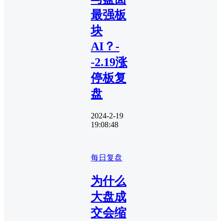
最强板
块
AI？-
-2.19涨
停板复
盘
2024-2-19
19:08:48
每日复盘
为什么
大盘成
交会缩