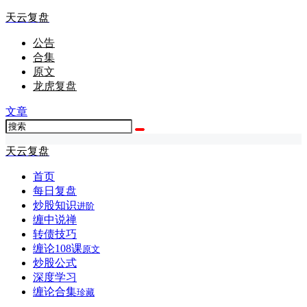
天云复盘
公告
合集
原文
龙虎复盘
文章
天云复盘
首页
每日复盘
炒股知识
进阶
缠中说禅
转债技巧
缠论108课
原文
炒股公式
深度学习
缠论合集
珍藏