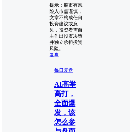
提示：股市有风
险入市需谨慎，
文章不构成任何
投资建议或意
见，投资者需自
主作出投资决策
并独立承担投资
风险。
复盘
每日复盘
AI高举
高打，
全面爆
发，该
怎么参
与盘面