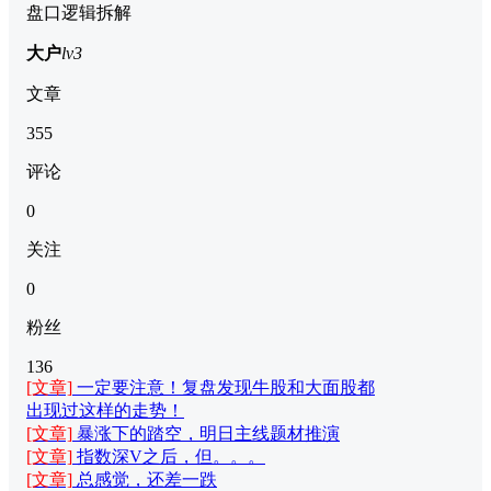
盘口逻辑拆解
大户
lv3
文章
355
评论
0
关注
0
粉丝
136
[文章]
一定要注意！复盘发现牛股和大面股都
出现过这样的走势！
[文章]
暴涨下的踏空，明日主线题材推演
[文章]
指数深V之后，但。。。
[文章]
总感觉，还差一跌