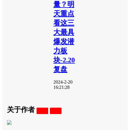
量？明
天重点
看这三
大最具
爆发潜
力板
块-2.20
复盘
2024-2-20
16:21:28
关于作者
关注
私信