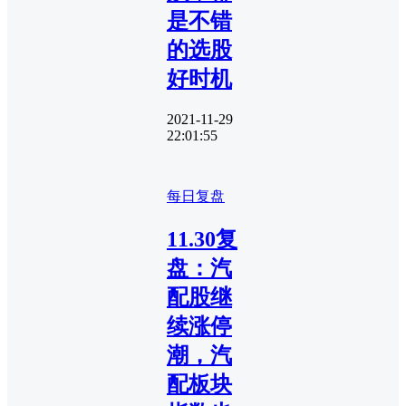
是不错
的选股
好时机
2021-11-29
22:01:55
每日复盘
11.30复
盘：​汽
配股继
续涨停
潮，汽
配板块