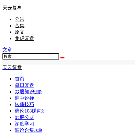
天云复盘
公告
合集
原文
龙虎复盘
文章
天云复盘
首页
每日复盘
炒股知识
进阶
缠中说禅
转债技巧
缠论108课
原文
炒股公式
深度学习
缠论合集
珍藏