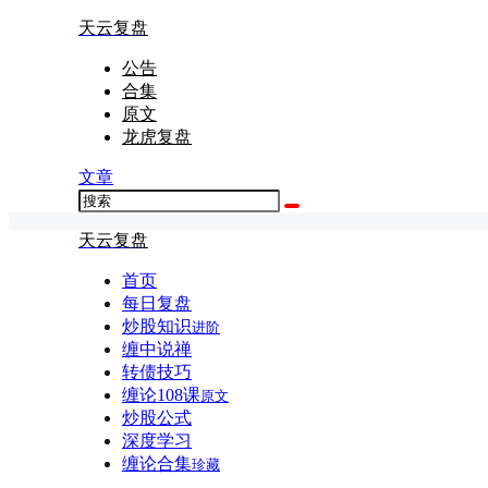
天云复盘
公告
合集
原文
龙虎复盘
文章
天云复盘
首页
每日复盘
炒股知识
进阶
缠中说禅
转债技巧
缠论108课
原文
炒股公式
深度学习
缠论合集
珍藏