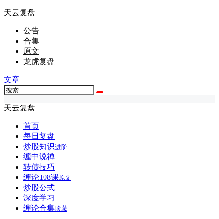
天云复盘
公告
合集
原文
龙虎复盘
文章
天云复盘
首页
每日复盘
炒股知识
进阶
缠中说禅
转债技巧
缠论108课
原文
炒股公式
深度学习
缠论合集
珍藏