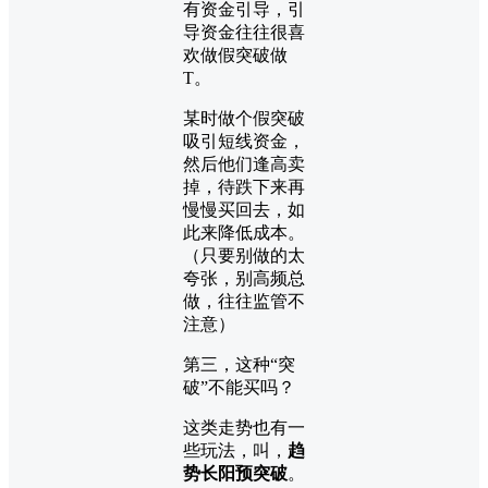
有资金引导，引
导资金往往很喜
欢做假突破做
T。
某时做个假突破
吸引短线资金，
然后他们逢高卖
掉，待跌下来再
慢慢买回去，如
此来降低成本。
（只要别做的太
夸张，别高频总
做，往往监管不
注意）
第三，这种“突
破”不能买吗？
这类走势也有一
些玩法，叫，
趋
势长阳预突破
。