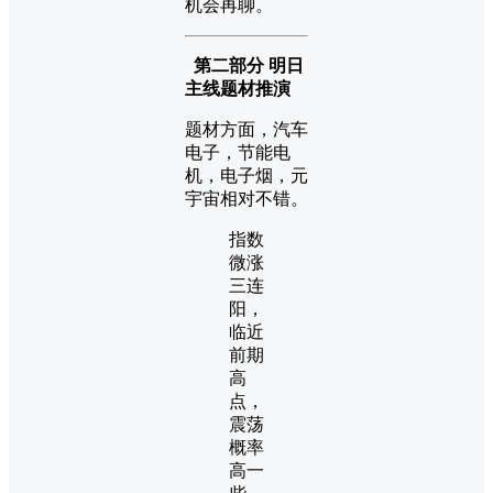
机会再聊。
第二部分 明日
主线题材推演
题材方面，汽车
电子，节能电
机，电子烟，元
宇宙相对不错。
指数
微涨
三连
阳，
临近
前期
高
点，
震荡
概率
高一