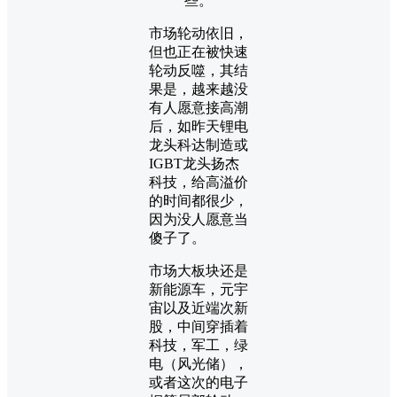
些。
市场轮动依旧，
但也正在被快速
轮动反噬，其结
果是，越来越没
有人愿意接高潮
后，如昨天锂电
龙头科达制造或
IGBT龙头扬杰
科技，给高溢价
的时间都很少，
因为没人愿意当
傻子了。
市场大板块还是
新能源车，元宇
宙以及近端次新
股，中间穿插着
科技，军工，绿
电（风光储），
或者这次的电子