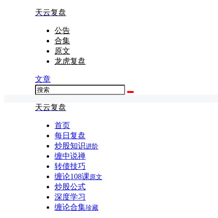
天云复盘
公告
合集
原文
龙虎复盘
文章
天云复盘
首页
每日复盘
炒股知识
进阶
缠中说禅
转债技巧
缠论108课
原文
炒股公式
深度学习
缠论合集
珍藏