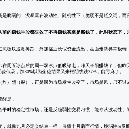
场是脆弱的，没暴露在波动性、随机性下（脆弱不是贬义词，而
。
从前的赚钱手段都失效了不再赚钱甚至是赔钱了，此时状态下，
主流板块退潮补跌，外加临近长假资金流出，盘面走势异常极端
卡在周五冰点后的周一双冰点低吸绿电，昨天长阳赚钱了，但昨
经验低吸，跌30%以为企稳结果又来根阴线跌37%，能亏麻了。
（炸）烈（裂），正是因为市场发生改变了，市场是风，只不过
警醒是，
合平时的稳定性市场，还是反脆弱性交易习惯，能专从波动性、
变，就像九月必定会结束一样，展望十月后面行情，脆弱性or反