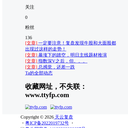
关注
0
粉丝
136
[文章]
一定要注意！复盘发现牛股和大面股都
出现过这样的走势！
[文章]
暴涨下的踏空，明日主线题材推演
[文章]
指数深V之后，但。。。
[文章]
总感觉，还差一跌
Ta的全部动态
收藏网址，不失联：
www.ttyfp.com
Copyright © 2026
天云复盘
・
粤ICP备2022019732号
・