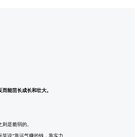
反而能茁长成长和壮大。
之则是脆弱的。
玩笑说“靠运气赚的钱，靠实力