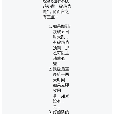
经常说的“不破
趋势留，破趋势
走”，简而言之
有三点：
如果跌到/
跌破五日
时大跌，
有破趋势
预期，那
么可以主
动减仓
些；
跌破后至
多给一两
天时间，
如果立即
收回，
拿，如果
没有，
走；
好趋势的