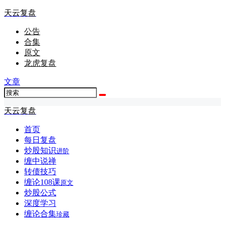
天云复盘
公告
合集
原文
龙虎复盘
文章
天云复盘
首页
每日复盘
炒股知识
进阶
缠中说禅
转债技巧
缠论108课
原文
炒股公式
深度学习
缠论合集
珍藏