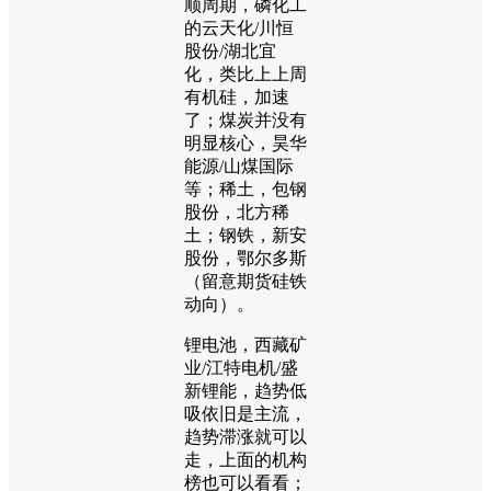
顺周期，磷化工
的云天化/川恒
股份/湖北宜
化，类比上上周
有机硅，加速
了；煤炭并没有
明显核心，昊华
能源/山煤国际
等；稀土，包钢
股份，北方稀
土；钢铁，新安
股份，鄂尔多斯
（留意期货硅铁
动向）。
锂电池，西藏矿
业/江特电机/盛
新锂能，趋势低
吸依旧是主流，
趋势滞涨就可以
走，上面的机构
榜也可以看看；