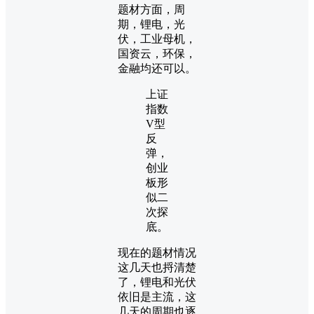
题材方面，周
期，锂电，光
伏，工业母机，
国资云，环保，
金融均还可以。
上证
指数
V型
反
弹，
创业
板形
似二
次探
底。
现在的题材情况
这几天也捋清楚
了，锂电和光伏
依旧是主流，这
几天的周期也逐