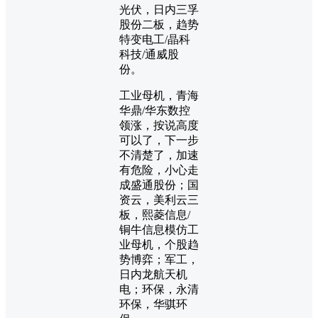
光伏，日内三孚
股份二板，趋势
特变电工/晶科
科技/通威股
份。
工业母机，青海
华鼎/华东数控
领涨，按说高度
可以了，下一步
不清楚了，加速
有危险，小心走
成盛通股份；国
资云，美利云三
板，熙菱信息/
铜牛信息模仿工
业母机，个股趋
势博弈；军工，
日内龙航天机
电；环保，永清
环保，华骐环