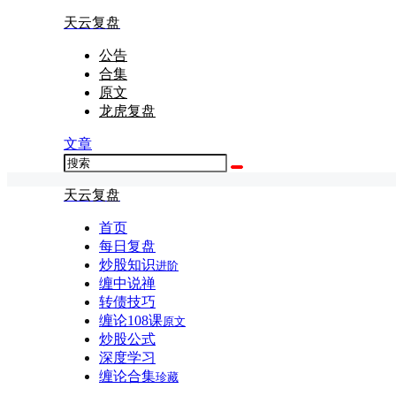
天云复盘
公告
合集
原文
龙虎复盘
文章
天云复盘
首页
每日复盘
炒股知识
进阶
缠中说禅
转债技巧
缠论108课
原文
炒股公式
深度学习
缠论合集
珍藏