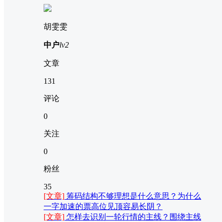
胡雯雯
中户
lv2
文章
131
评论
0
关注
0
粉丝
35
[文章]
筹码结构不够理想是什么意思？为什么
一字加速的票高位见顶容易长阴？
[文章]
怎样去识别一轮行情的主线？围绕主线