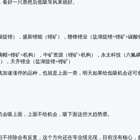
，看好一只票然后低吸等风来就好。
湖提锂），盛新锂能（锂矿），赣锋锂业（盐湖提锂+锂矿+碳酸
摘帽+锂矿+机构），中矿资源（锂矿+机构），永太科技（六氟
锂），天齐锂业（盐湖提锂+锂矿）
线加速涨停的品种，也就是上面一类，明天如果给低吸机会还可
机会吸上面，上面不给机会，吸下面这些大趋势票。
但不排除会有反复，这个方向还在等业绩兑现，目前没有核心，