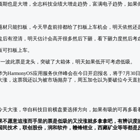
预期也是大增，全志科技业绩大增走趋势，富满电子趋势，如果
题材只能扫板，今天早盘前排都给了扫板上车机会，明天依然还
盘后有澄清，明天估计会高开很多然后下砸，看下砸力度然后考
板可扫板上车。
前一波此票是龙头，突破了大箱体，明天如果低开可考虑低吸。
为HarmonyOS应用服务伙伴峰会在今日开启报名，将于7月30
大涨，这票我还以为被市场抛弃了，周五加仓以为要破位今天直
今天大涨，华自科技目前横盘要选择方向，如果有吸的可再多看
果不愿意追涨而手里的票是低吸的又没涨就多拿拿吧，有辨识度
国民技术，联创股份，润和软件，赣锋锂业，西藏矿业等等都是