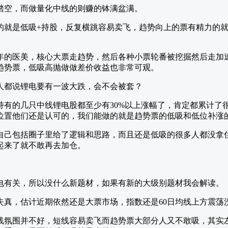
踏空，而做量化中线的则赚的钵满盆满。
的就是低吸+持股，反复横跳容易卖飞，趋势向上的票有精力的
年的医美，核心大票走趋势，然后各种小票轮番被挖掘然后走加
趋势票，低吸高抛做做差价收益也非常可观。
人都说锂电要有一波大跌，会不会被套？
持有的几只中线锂电股都至少有30%以上涨幅了，肯定都累计了
位置他们还是认可的，我们能做的就是趋势票的低吸和低位补涨
自己包括圈子里给了逻辑和思路，而且还是低吸的很多人都没拿
起来了就不敢再去加仓。
电有关，所以没什么新题材，如果有新的大级别题材我会解读。
失真，估计近期依然还是大票市场，指数还是60日均线上方震荡
线氛围并不好，短线容易卖飞而趋势票大部分人又不敢吸，其实