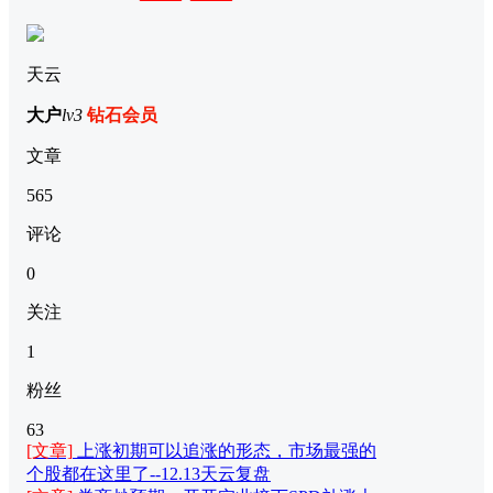
天云
大户
lv3
钻石会员
文章
565
评论
0
关注
1
粉丝
63
[文章]
上涨初期可以追涨的形态，市场最强的
个股都在这里了--12.13天云复盘