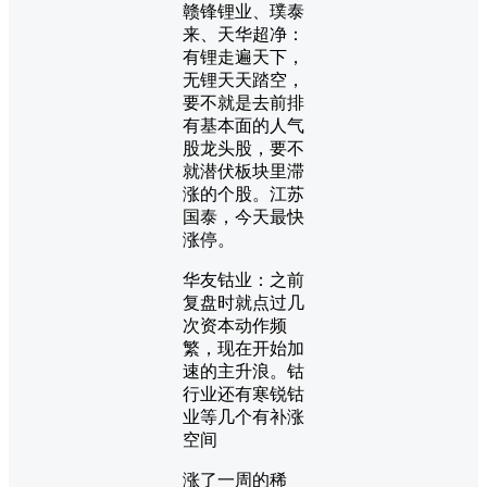
赣锋锂业、璞泰
来、天华超净：
有锂走遍天下，
无锂天天踏空，
要不就是去前排
有基本面的人气
股龙头股，要不
就潜伏板块里滞
涨的个股。江苏
国泰，今天最快
涨停。
华友钴业：之前
复盘时就点过几
次资本动作频
繁，现在开始加
速的主升浪。钴
行业还有寒锐钴
业等几个有补涨
空间
涨了一周的稀