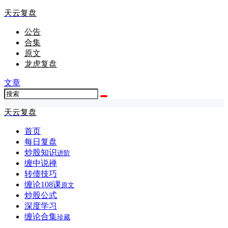
天云复盘
公告
合集
原文
龙虎复盘
文章
天云复盘
首页
每日复盘
炒股知识
进阶
缠中说禅
转债技巧
缠论108课
原文
炒股公式
深度学习
缠论合集
珍藏