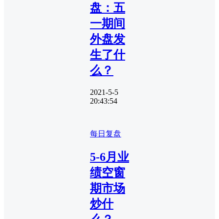
盘：五
一期间
外盘发
生了什
么？
2021-5-5
20:43:54
每日复盘
5-6月业
绩空窗
期市场
炒什