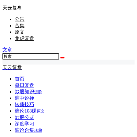
天云复盘
公告
合集
原文
龙虎复盘
文章
天云复盘
首页
每日复盘
炒股知识
进阶
缠中说禅
转债技巧
缠论108课
原文
炒股公式
深度学习
缠论合集
珍藏