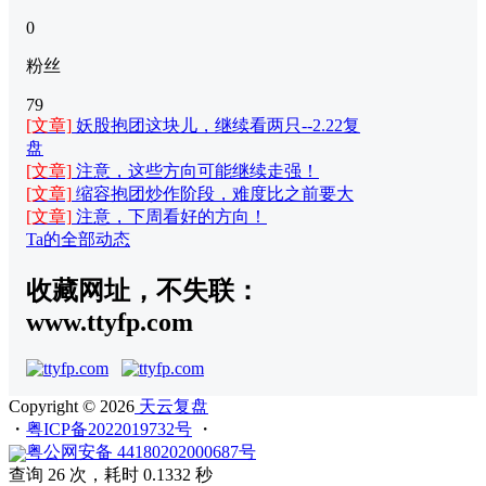
0
粉丝
79
[文章]
妖股抱团这块儿，继续看两只--2.22复
盘
[文章]
注意，这些方向可能继续走强！
[文章]
缩容抱团炒作阶段，难度比之前要大
[文章]
注意，下周看好的方向！
Ta的全部动态
收藏网址，不失联：
www.ttyfp.com
Copyright © 2026
天云复盘
・
粤ICP备2022019732号
・
粤公网安备 44180202000687号
查询 26 次，耗时 0.1332 秒