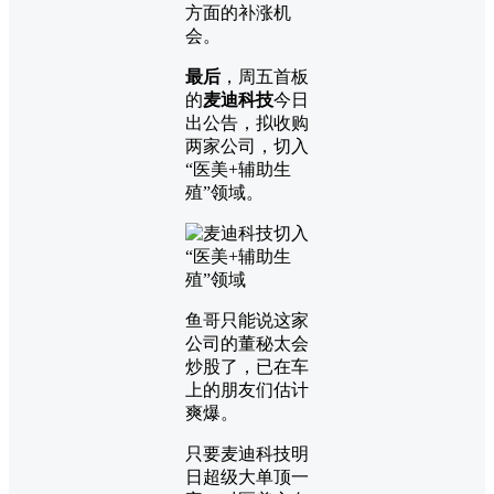
方面的补涨机
会。
最后
，周五首板
的
麦迪科技
今日
出公告，拟收购
两家公司，切入
“医美+辅助生
殖”领域。
鱼哥只能说这家
公司的董秘太会
炒股了，已在车
上的朋友们估计
爽爆。
只要麦迪科技明
日超级大单顶一