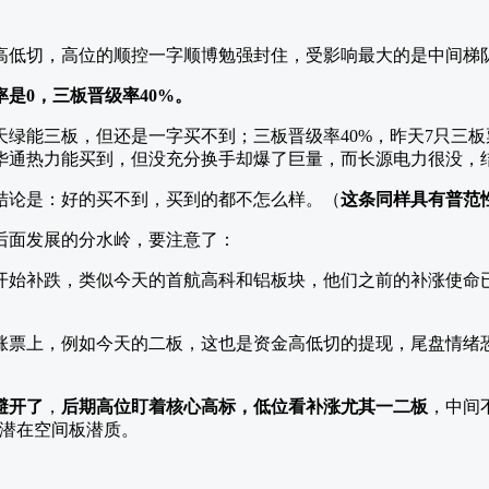
高低切，高位的顺控一字顺博勉强封住，受影响最大的是中间梯
是0，三板晋级率40%。
天绿能三板，但还是一字买不到；三板晋级率40%，昨天7只三
华通热力能买到，但没充分换手却爆了巨量，而长源电力很没，
结论是：好的买不到，买到的都不怎么样。（
这条同样具有普范
后面发展的分水岭，要注意了：
开始补跌，类似今天的首航高科和铝板块，他们之前的补涨使命
涨票上，例如今天的二板，这也是资金高低切的提现，尾盘情绪
避开了
，
后期高位盯着核心高标，低位看补涨尤其一二板
，中间
有潜在空间板潜质。