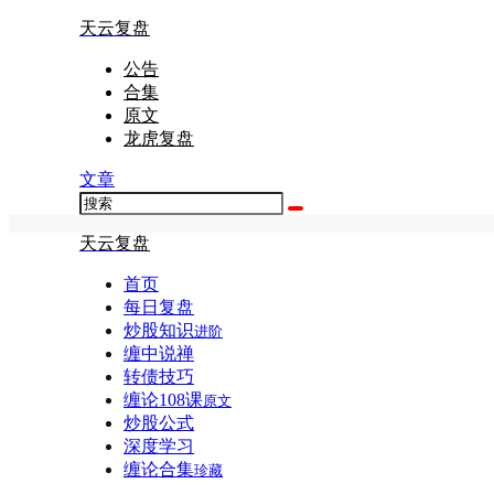
天云复盘
公告
合集
原文
龙虎复盘
文章
天云复盘
首页
每日复盘
炒股知识
进阶
缠中说禅
转债技巧
缠论108课
原文
炒股公式
深度学习
缠论合集
珍藏