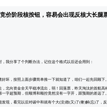
竞价阶段核按钮，容易会出现反核大长腿
时，我分享了个判断办法，记住这个格式以后还会用到：
绪好坏，按照上面步骤简单推一下就知道了，咱们一起先回顾下
走，北向资金全天平稳净流出，弱！回落票，昨天淘汰的首航高
源一字超预期，但顺博和顺控竟然没有一字开，跟预期的差远了
发现，看完以后对碳中和就有个大(没)致(又)了(奢)解(忘)了