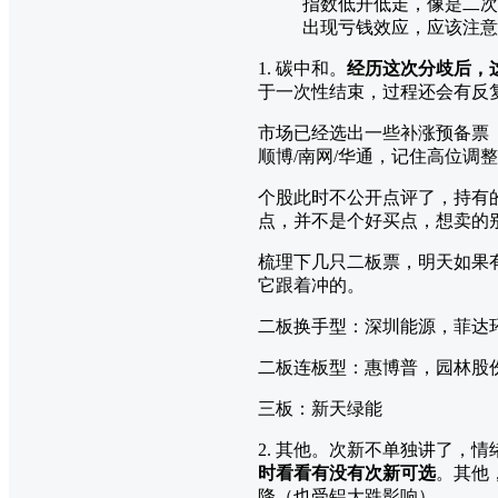
指数低开低走，像是二次
出现亏钱效应，应该注意
1. 碳中和。
经历这次分歧后，
于一次性结束，过程还会有反
市场已经选出一些补涨预备票
顺博/南网/华通，记住高位调
个股此时不公开点评了，持有
点，并不是个好买点，想卖的
梳理下几只二板票，明天如果
它跟着冲的。
二板换手型：深圳能源，菲达
二板连板型：惠博普，园林股
三板：新天绿能
2. 其他。次新不单独讲了，
时看看有没有次新可选
。其他
降（也受铝大跌影响）。