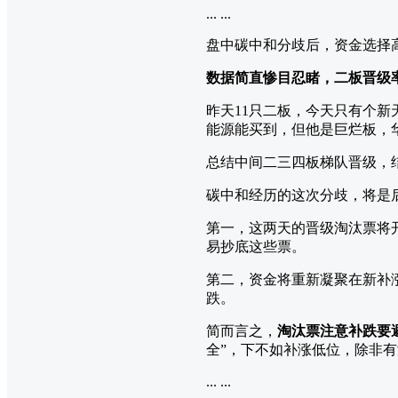
... ...
盘中碳中和分歧后，资金选择
数据简直惨目忍睹，二板晋级率
昨天11只二板，今天只有个新
能源能买到，但他是巨烂板，
总结中间二三四板梯队晋级，
碳中和经历的这次分歧，将是
第一，这两天的晋级淘汰票将
易抄底这些票。
第二，资金将重新凝聚在新补
跌。
简而言之，
淘汰票注意补跌要
全”，下不如补涨低位，除非
... ...