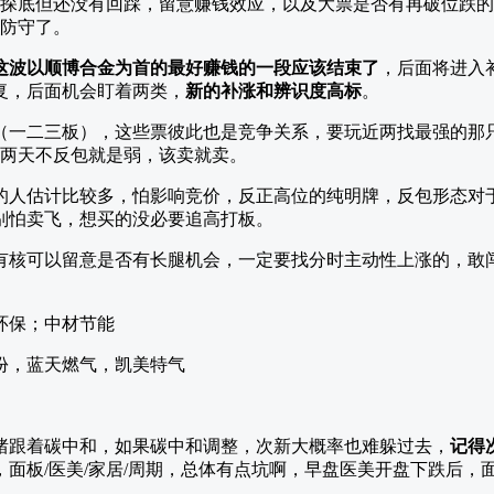
探底但还没有回踩，留意赚钱效应，以及大票是否有再破位跌的
防守了。
这波以顺博合金为首的最好赚钱的一段应该结束了
，后面将进入
复，后面机会盯着两类，
新的补涨和辨识度高标
。
（一二三板），这些票彼此也是竞争关系，要玩近两找最强的那只
整两天不反包就是弱，该卖就卖。
的人估计比较多，怕影响竞价，反正高位的纯明牌，反包形态对
别怕卖飞，想买的没必要追高打板。
有核可以留意是否有长腿机会，一定要找分时主动性上涨的，敢
环保；中材节能
份，蓝天燃气，凯美特气
情绪跟着碳中和，如果碳中和调整，次新大概率也难躲过去，
记得
，面板/医美/家居/周期，总体有点坑啊，早盘医美开盘下跌后，