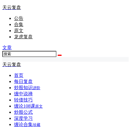
天云复盘
公告
合集
原文
龙虎复盘
文章
天云复盘
首页
每日复盘
炒股知识
进阶
缠中说禅
转债技巧
缠论108课
原文
炒股公式
深度学习
缠论合集
珍藏