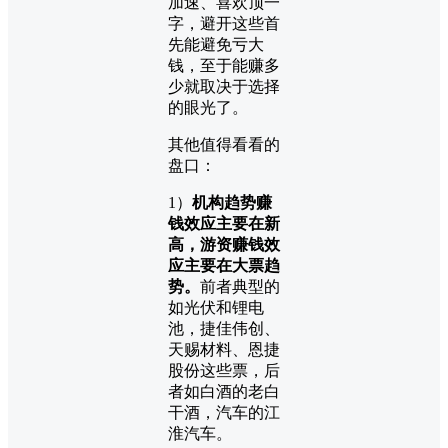
加速、喜欢顶一
字，避开这些首
先能避免亏大
钱，至于能赚多
少就取决于选择
的眼光了。
其他值得看看的
盘口：
1）
机构趋势赚
钱效应主要在新
高，游资赚钱效
应主要在大票趋
势。
前者典型的
如光伏和锂电
池，捷佳伟创、
天赐材料、恩捷
股份这些票，后
者如白酒的老白
干酒，汽车的江
淮汽车。