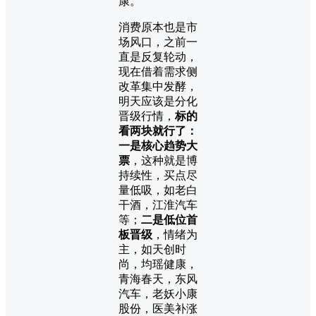
康。
消费原本也是市
场风口，之前一
直是反复轮动，
现在借着需求侧
改革集中发酵，
明天应该是分化
晋级行情，
标的
看两块就行了：
一是核心趋势大
票
，这种就是博
持续性，买点尽
量低吸，如老白
干酒，江淮汽车
等；
二是低位首
板晋级
，情绪为
主，如天创时
尚，均瑶健康，
青海春天，东风
汽车，老妖小康
股份，医美补涨