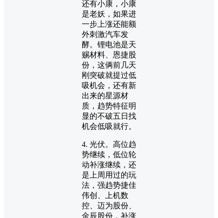
还有小康，小康
是老妖，如果进
一步上涨还能额
外刺激汽车发
酵。锂电池是天
赐材料、恩捷股
份，这俩前几天
刚突破就提过低
吸机会，还有新
出来的星源材
质，趋势特征明
显的不破五日找
机会低吸就行。
4. 光伏。高位趋
势继续，低位轮
动补涨继续，还
是上周用过的玩
法，强趋势捷佳
伟创、上机数
控、迈为股份、
金辰股份，补涨