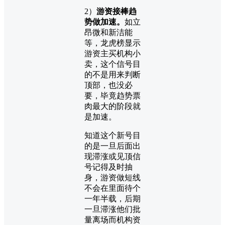
2）
游资接棒趋
势做加速。
如立
昂微和新洁能
等，龙虎榜显示
游资主买机构小
卖，这个信号目
的不是用来判断
顶部，也没必
要，毕竟趋势票
肉最大的阶段就
是加速。
知道这个新号目
的是一旦后面出
现滞涨或见顶信
号记得及时抽
身，游资做短线
不会在里面待个
一年半载，后期
一旦滞涨他们批
量离场而机构资