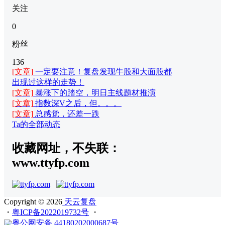
关注
0
粉丝
136
[文章]
一定要注意！复盘发现牛股和大面股都
出现过这样的走势！
[文章]
暴涨下的踏空，明日主线题材推演
[文章]
指数深V之后，但。。。
[文章]
总感觉，还差一跌
Ta的全部动态
收藏网址，不失联：
www.ttyfp.com
Copyright © 2026
天云复盘
・
粤ICP备2022019732号
・
粤公网安备 44180202000687号