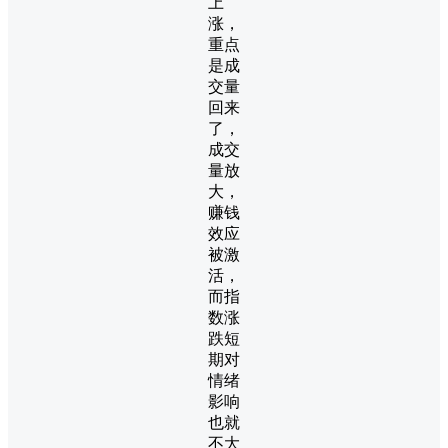
上
涨，
重点
是成
交量
回来
了，
成交
量放
大，
赚钱
效应
被激
活，
而指
数涨
跌短
期对
情绪
影响
也就
不大