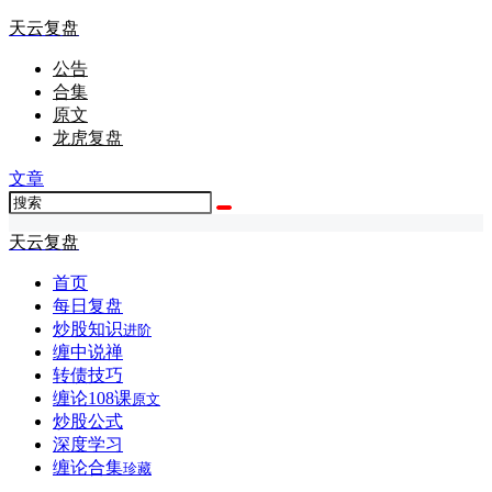
天云复盘
公告
合集
原文
龙虎复盘
文章
天云复盘
首页
每日复盘
炒股知识
进阶
缠中说禅
转债技巧
缠论108课
原文
炒股公式
深度学习
缠论合集
珍藏