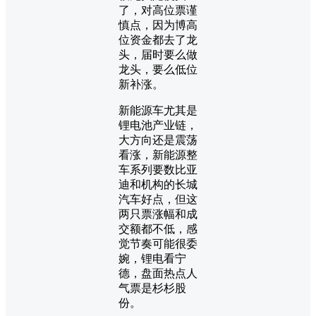
了，对高位票谨
慎点，因为博高
位资金都去了龙
头，届时要么做
龙头，要么低位
新补涨。
新能源车尤其是
锂电池产业链，
大方向还是震荡
看涨，新能源整
车系列要数比亚
迪和机构的长城
汽车好点，但这
两只票涨幅和成
交额都不低，感
觉节奏可能很委
婉，锂电看宁
德，盘面热点人
气票是杉杉股
份。