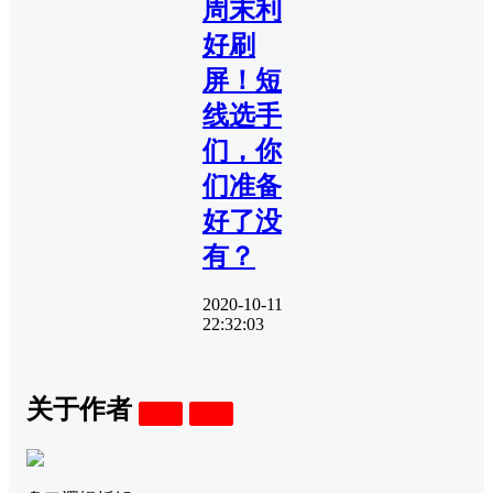
周末利
好刷
屏！短
线选手
们，你
们准备
好了没
有？
2020-10-11
22:32:03
关于作者
关注
私信