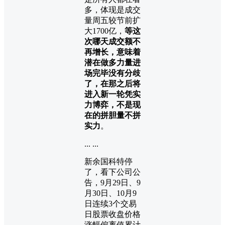
多，体现是成交
量周五较节前扩
大1700亿，
等这
次哪天成交额不
再增长，意味着
潜在做多力量进
场完毕没有分歧
了，在那之后将
进入新一轮凭实
力博弈，不是现
在的拼胆量不拼
实力
。
... ...
新余国科特停
了，看下公司公
告，9月29日、9
月30日、10月9
日连续3个交易
日股票收盘价格
涨幅偏离值累计