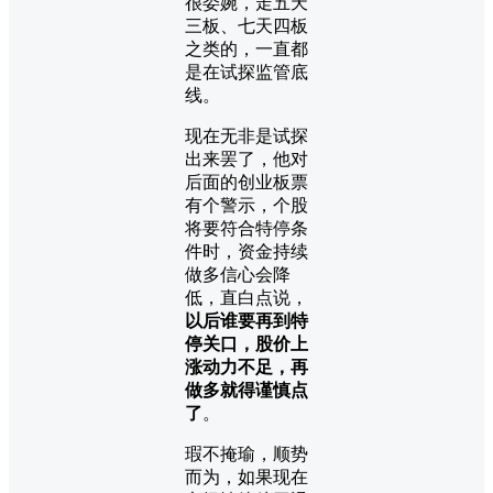
很委婉，走五天
三板、七天四板
之类的，一直都
是在试探监管底
线。
现在无非是试探
出来罢了，他对
后面的创业板票
有个警示，个股
将要符合特停条
件时，资金持续
做多信心会降
低，直白点说，
以后谁要再
到特
停关口，股价上
涨动力不足，再
做多就得谨慎点
了
。
瑕不掩瑜，顺势
而为，如果现在