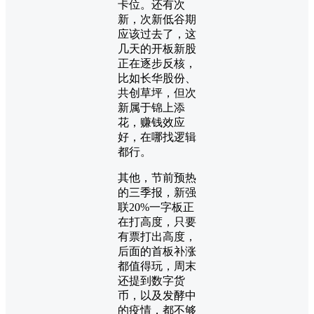
卡位。还有次
新，次新低谷期
应该过去了，这
几天的开板新股
正在逐步反核，
比如长华股份、
共创草坪，但次
新属于锦上添
花，赚钱效应
好，在哪找逻辑
都行。
其他，节前预热
的三季报，新强
联20%一字板正
在打高度，只要
有票打出高度，
后面的首板补涨
都值得玩，周末
还提到数字货
币，以及发酵中
的疫情，都不够