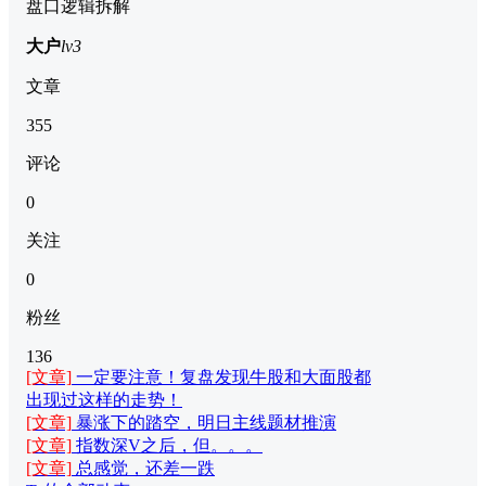
盘口逻辑拆解
大户
lv3
文章
355
评论
0
关注
0
粉丝
136
[文章]
一定要注意！复盘发现牛股和大面股都
出现过这样的走势！
[文章]
暴涨下的踏空，明日主线题材推演
[文章]
指数深V之后，但。。。
[文章]
总感觉，还差一跌