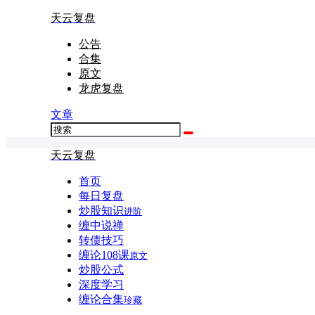
天云复盘
公告
合集
原文
龙虎复盘
文章
天云复盘
首页
每日复盘
炒股知识
进阶
缠中说禅
转债技巧
缠论108课
原文
炒股公式
深度学习
缠论合集
珍藏