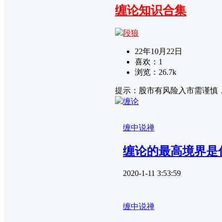
缠论知识合集
段狼
22年10月22日
喜欢：
1
浏览：
26.7k
提示：股市有风险入市需谨慎
缠论
缠中说禅
缠论的最高境界是
2020-1-11 3:53:59
缠中说禅