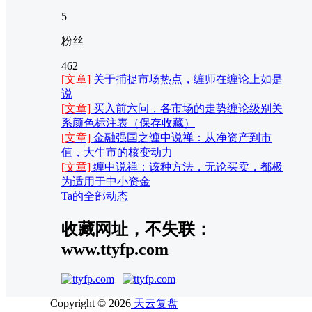
5
粉丝
462
[文章]
关于捕捉市场热点，缠师在缠论上如是
说
[文章]
买入前六问，各市场的走势缠论级别关
系颜色标注表（保存收藏）
[文章]
金融强国之缠中说禅：从净资产到市
值，大牛市的核变动力
[文章]
缠中说禅：该种方法，无论买卖，都极
为适用于中小资金
Ta的全部动态
收藏网址，不失联：
www.ttyfp.com
Copyright © 2026
天云复盘