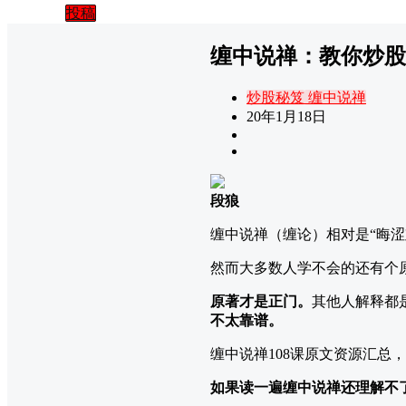
投稿
缠中说禅：教你炒股票
炒股秘笈
缠中说禅
20年1月18日
段狼
缠中说禅（缠论）相对是“晦
然而大多数人学不会的还有个
原著才是正门。
其他人解释都
不太靠谱。
缠中说禅108课原文资源汇总
如果读一遍缠中说禅还理解不