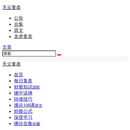
天云复盘
公告
合集
原文
龙虎复盘
文章
天云复盘
首页
每日复盘
炒股知识
进阶
缠中说禅
转债技巧
缠论108课
原文
炒股公式
深度学习
缠论合集
珍藏