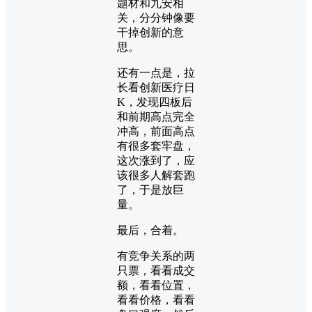
题材和九安相
关，分分钟像要
干掉创新的意
思。
还有一点是，拉
长看创新医疗日
K，发现四板后
和前期高点完全
冲高，前面高点
有很多套牢盘，
这次涨到了，应
该很多人解套跑
了，于是放巨
量。
最后，合着。
有竞争关系的两
只票，看看成交
额，看看位置，
看看价格，看看