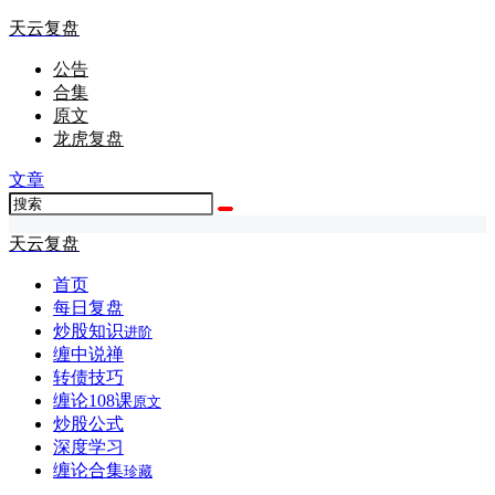
天云复盘
公告
合集
原文
龙虎复盘
文章
天云复盘
首页
每日复盘
炒股知识
进阶
缠中说禅
转债技巧
缠论108课
原文
炒股公式
深度学习
缠论合集
珍藏