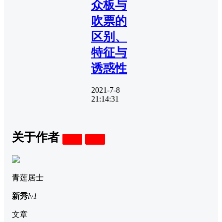
众板与
吹票的
区别、
特征与
诱惑性
2021-7-8
21:14:31
关于作者
关注
私信
青莲居士
新秀
lv1
文章