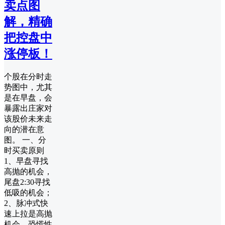
卖点图
解，精确
把控盘中
涨停板！
个股在分时走
势图中，尤其
是在早盘，会
暴露出庄家对
该股价未来走
向的潜在意
图。 一、分
时买卖原则
1、早盘寻找
高抛的机会，
尾盘2:30寻找
低吸的机会；
2、脉冲式快
速上拉是高抛
机会，恐慌性