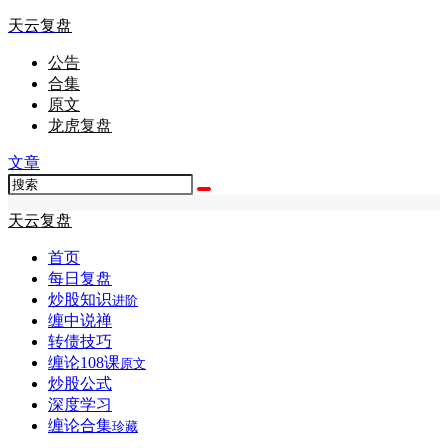
天云复盘
公告
合集
原文
龙虎复盘
文章
天云复盘
首页
每日复盘
炒股知识
进阶
缠中说禅
转债技巧
缠论108课
原文
炒股公式
深度学习
缠论合集
珍藏