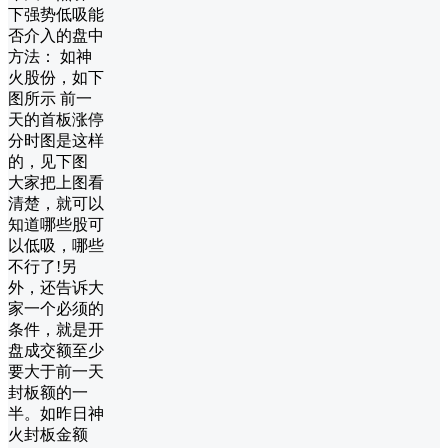
下强势低吸能
否介入的盘中
方法： 如神
火股份，如下
图所示 前一
天的首板涨停
分时图是这样
的，见下图
大家把上图看
清楚，就可以
知道哪些股可
以低吸，哪些
不行了!另
外，还告诉大
家一个必须的
条件，就是开
盘成交额至少
要大于前一天
封板额的一
半。如昨日神
火封板金额