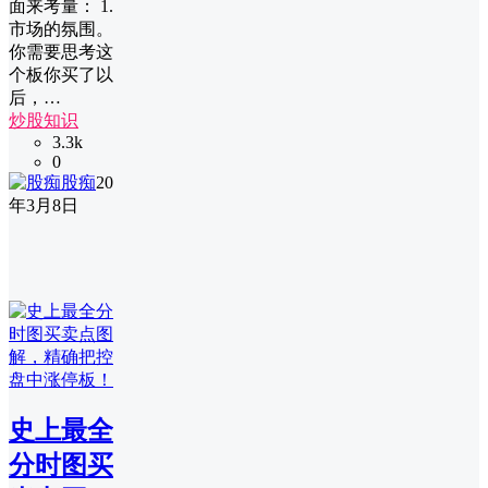
面来考量： 1.
市场的氛围。
你需要思考这
个板你买了以
后，…
炒股知识
3.3k
0
股痴
20
年3月8日
史上最全
分时图买