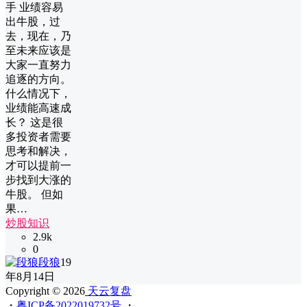
手 业绩容易
出牛股，过
去，现在，乃
至未来应该是
大家一直努力
追逐的方向。
什么情况下，
业绩能高速成
长？ 这是很
多投资者需要
思考和解决，
才可以提前一
步找到大涨的
牛股。 但如
果…
炒股知识
2.9k
0
段狼
19
年8月14日
Copyright © 2026
天云复盘
・
粤ICP备2022019732号
・