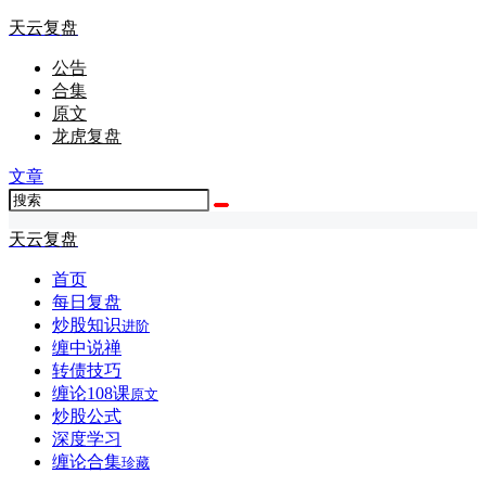
天云复盘
公告
合集
原文
龙虎复盘
文章
天云复盘
首页
每日复盘
炒股知识
进阶
缠中说禅
转债技巧
缠论108课
原文
炒股公式
深度学习
缠论合集
珍藏