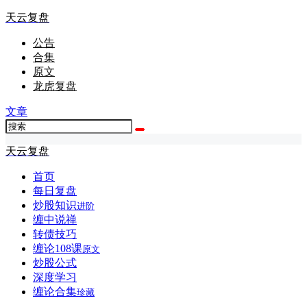
天云复盘
公告
合集
原文
龙虎复盘
文章
天云复盘
首页
每日复盘
炒股知识
进阶
缠中说禅
转债技巧
缠论108课
原文
炒股公式
深度学习
缠论合集
珍藏