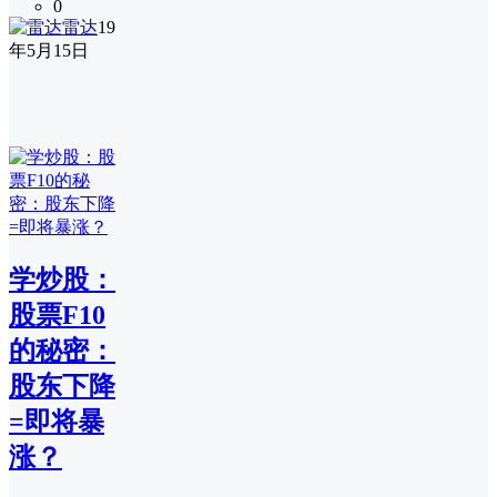
0
雷达
19
年5月15日
学炒股：
股票F10
的秘密：
股东下降
=即将暴
涨？