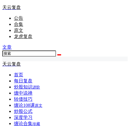
天云复盘
公告
合集
原文
龙虎复盘
文章
天云复盘
首页
每日复盘
炒股知识
进阶
缠中说禅
转债技巧
缠论108课
原文
炒股公式
深度学习
缠论合集
珍藏