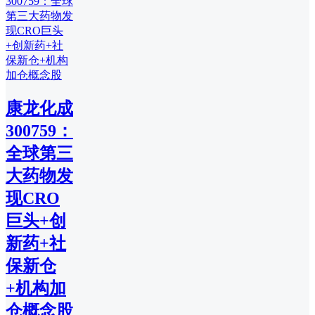
康龙化成
300759：
全球第三
大药物发
现CRO
巨头+创
新药+社
保新仓
+机构加
仓概念股