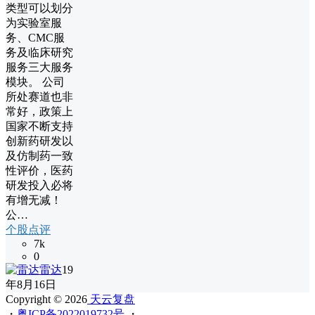
类型可以划分
为实验室服
务、CMC服
务及临床研究
服务三大服务
模块。 公司
所处赛道也非
常好，政策上
国家不断支持
创新药研发以
及仿制药一致
性评价，医药
研发投入必将
有增无减！
公…
个股点评
7k
0
雷达
19
年8月16日
Copyright © 2026
天云复盘
・
粤ICP备2022019732号
・