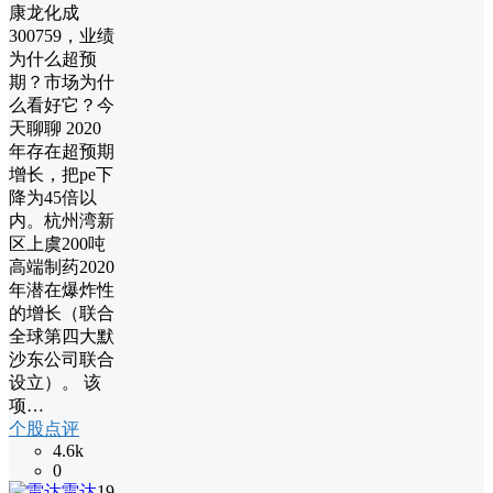
康龙化成
300759，业绩
为什么超预
期？市场为什
么看好它？今
天聊聊 2020
年存在超预期
增长，把pe下
降为45倍以
内。杭州湾新
区上虞200吨
高端制药2020
年潜在爆炸性
的增长（联合
全球第四大默
沙东公司联合
设立）。 该
项…
个股点评
4.6k
0
雷达
19