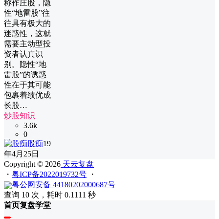
称作庄股，隐
性“地雷股”往
往具有极大的
迷惑性，这就
需要主动型投
资者认真识
别。隐性“地
雷股”的诱惑
性在于其可能
包裹着绩优成
长股…
炒股知识
3.6k
0
股痴
19
年4月25日
Copyright © 2026
天云复盘
・
粤ICP备2022019732号
・
粤公网安备 44180202000687号
查询 10 次，耗时 0.1111 秒
首页
复盘
学堂