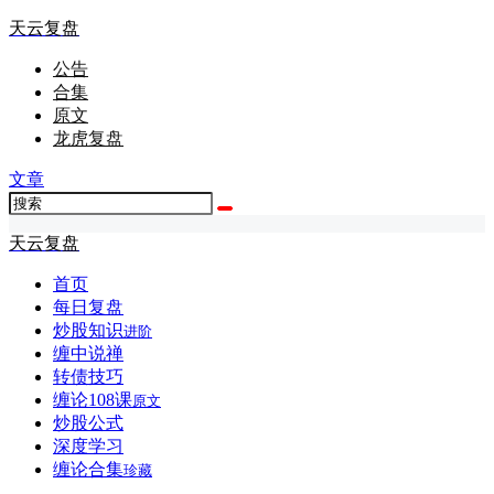
天云复盘
公告
合集
原文
龙虎复盘
文章
天云复盘
首页
每日复盘
炒股知识
进阶
缠中说禅
转债技巧
缠论108课
原文
炒股公式
深度学习
缠论合集
珍藏