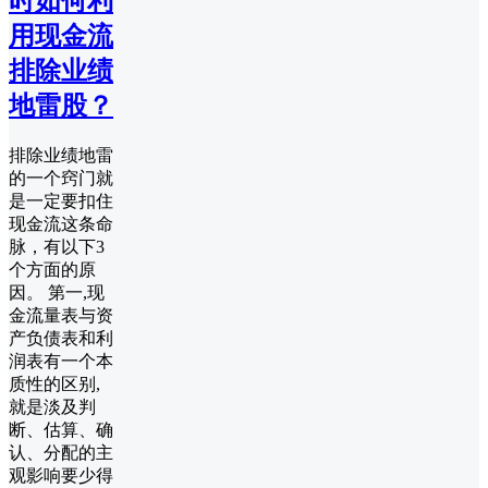
时如何利
用现金流
排除业绩
地雷股？
排除业绩地雷
的一个窍门就
是一定要扣住
现金流这条命
脉，有以下3
个方面的原
因。 第一,现
金流量表与资
产负债表和利
润表有一个本
质性的区别,
就是淡及判
断、估算、确
认、分配的主
观影响要少得