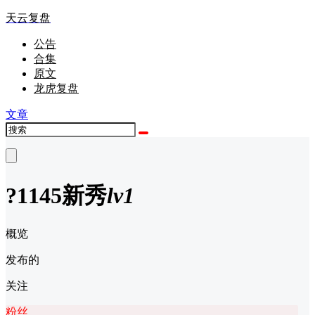
天云复盘
公告
合集
原文
龙虎复盘
文章
?1145
新秀
lv1
概览
发布的
关注
粉丝