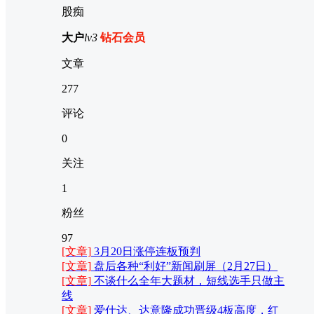
股痴
大户
lv3
钻石会员
文章
277
评论
0
关注
1
粉丝
97
[文章]
3月20日涨停连板预判
[文章]
盘后各种“利好”新闻刷屏（2月27日）
[文章]
不谈什么全年大题材，短线选手只做主
线
[文章]
爱仕达、达意隆成功晋级4板高度，红