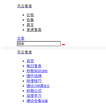
天云复盘
公告
合集
原文
龙虎复盘
文章
天云复盘
首页
每日复盘
炒股知识
进阶
缠中说禅
转债技巧
缠论108课
原文
炒股公式
深度学习
缠论合集
珍藏