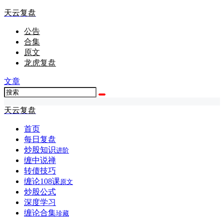
天云复盘
公告
合集
原文
龙虎复盘
文章
天云复盘
首页
每日复盘
炒股知识
进阶
缠中说禅
转债技巧
缠论108课
原文
炒股公式
深度学习
缠论合集
珍藏