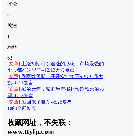
评论
0
关注
1
粉丝
63
[文章]
上涨初期可以追涨的形态，市场最强的
个股都在这里了--12.13天云复盘
[文章]
券商炒预期，开开实业接下SPD补涨大
旗--8.15复盘
[文章]
AI的元年，紧盯半年报超预期预喜的股
票--6.18复盘
[文章]
AI回来了嘛？--5.25复盘
Ta的全部动态
收藏网址，不失联：
www.ttyfp.com