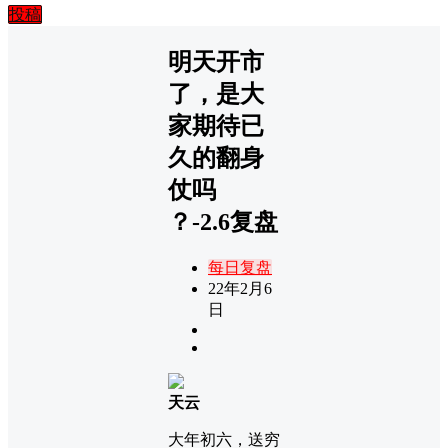
投稿
明天开市
了，是大
家期待已
久的翻身
仗吗 ​
？-2.6复盘
每日复盘
22年2月6
日
天云
大年初六，送穷