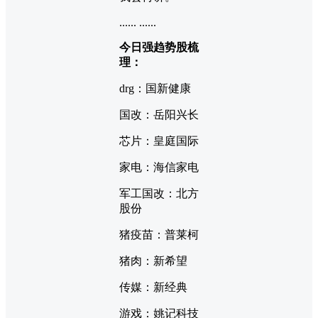
...... ......
今日强趋势股梳
理：
drg：国新健康
国改：岳阳兴长
芯片：皇庭国际
家电：海信家电
军工国改：北方
股份
猪疫苗：普莱柯
猪肉：新希望
传媒：新经典
游戏：姚记科技