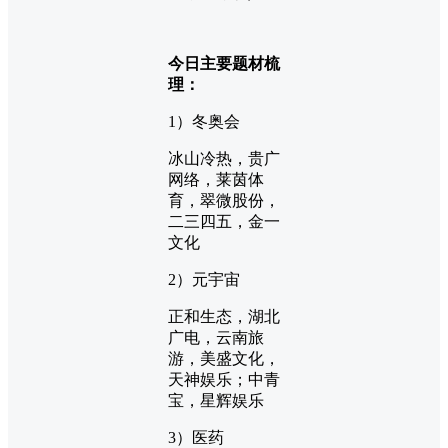
今日主要题材梳
理：
1）冬奥会
冰山冷热，贵广
网络，莱茵体
育，翠微股份，
二三四五，金一
文化
2）元宇宙
正和生态，湖北
广电，云南旅
游，美盛文化，
天神娱乐；中青
宝，星辉娱乐
3）医药