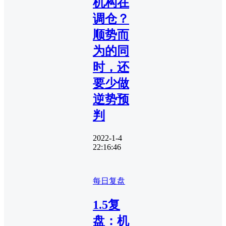
机构在
调仓？
顺势而
为的同
时，还
要少做
逆势预
判
2022-1-4
22:16:46
每日复盘
1.5复
盘：机