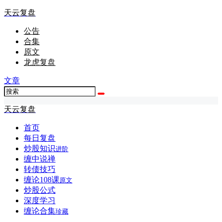
天云复盘
公告
合集
原文
龙虎复盘
文章
天云复盘
首页
每日复盘
炒股知识
进阶
缠中说禅
转债技巧
缠论108课
原文
炒股公式
深度学习
缠论合集
珍藏