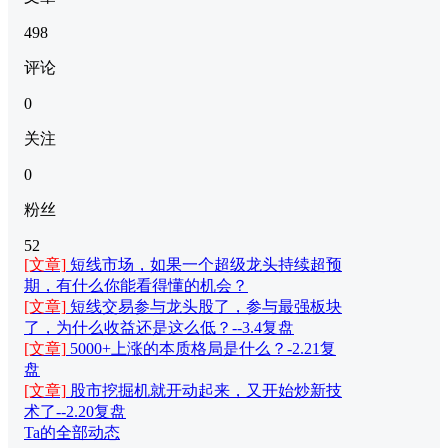
498
评论
0
关注
0
粉丝
52
[文章]
短线市场，如果一个超级龙头持续超预
期，有什么你能看得懂的机会？
[文章]
短线交易参与龙头股了，参与最强板块
了，为什么收益还是这么低？--3.4复盘
[文章]
5000+上涨的本质格局是什么？-2.21复
盘
[文章]
股市挖掘机就开动起来，又开始炒新技
术了--2.20复盘
Ta的全部动态