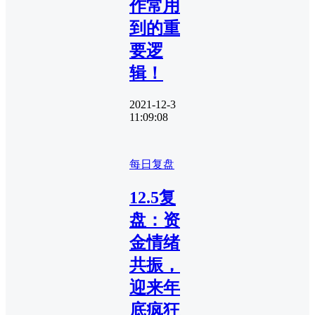
作常用
到的重
要逻
辑！
2021-12-3
11:09:08
每日复盘
12.5复
盘：资
金情绪
共振，
迎来年
底疯狂