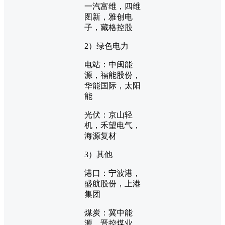
一汽富维，四维
图新，雅创电
子，藏格控股
2）绿色电力
电站：中闽能
源，福能股份，
华能国际，太阳
能
光伏：京山轻
机，禾望电气，
海源复材
3）其他
港口：宁波港，
盛航股份，上港
集团
煤炭：冀中能
源，晋控煤业