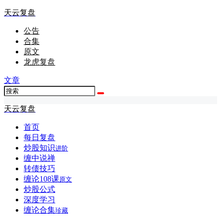
天云复盘
公告
合集
原文
龙虎复盘
文章
天云复盘
首页
每日复盘
炒股知识
进阶
缠中说禅
转债技巧
缠论108课
原文
炒股公式
深度学习
缠论合集
珍藏