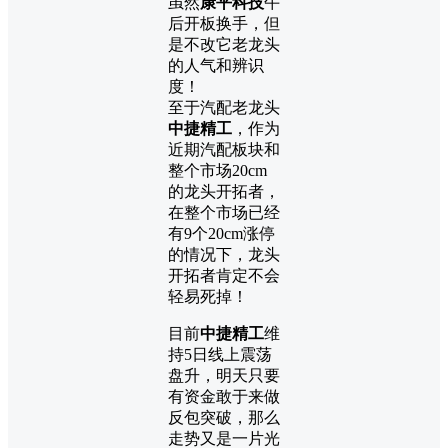
虽然
康平科技
午
后开板换手，但
是不改它老龙头
的人气和辨识
度！
至于汽配老龙头
中捷精工
，作为
近期汽配板块和
整个市场20cm
的龙头开拓者，
在整个市场已经
有9个20cm涨停
的情况下，龙头
开拓者肯定不会
轻易死掉！
目前
中捷精工
维
持5日线上震荡
盘升，明天只要
有资金敢于来做
反包突破，那么
走势又是一片光