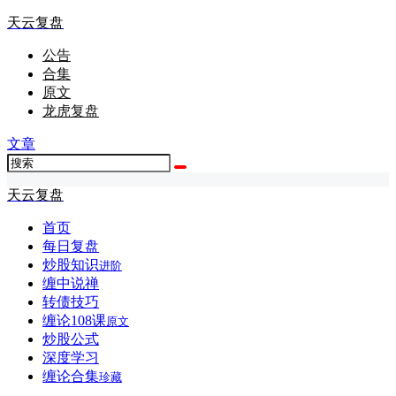
天云复盘
公告
合集
原文
龙虎复盘
文章
天云复盘
首页
每日复盘
炒股知识
进阶
缠中说禅
转债技巧
缠论108课
原文
炒股公式
深度学习
缠论合集
珍藏