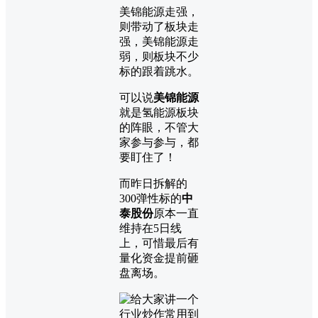
美锦能源走强，
则带动了板块走
强，美锦能源走
弱，则板块不少
标的跟着跳水。
可以说
美锦能源
就是氢能源板块
的阵眼，不管大
家参与参与，都
要盯住了！
而昨日拆解的
300弹性标的
中
泰股份
原本一直
维持在5日线
上，可惜最后有
量化资金提前砸
盘离场。