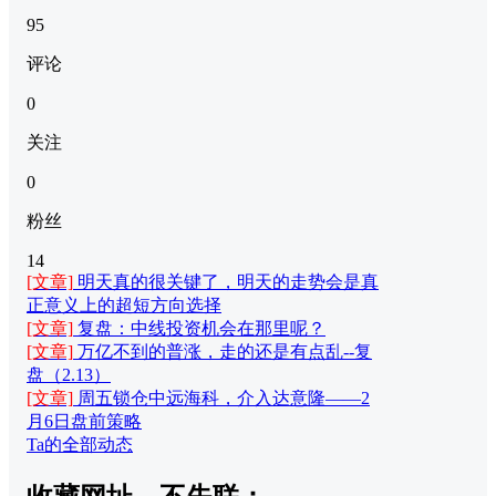
95
评论
0
关注
0
粉丝
14
[文章]
明天真的很关键了，明天的走势会是真
正意义上的超短方向选择
[文章]
复盘：中线投资机会在那里呢？
[文章]
万亿不到的普涨，走的还是有点乱--复
盘（2.13）
[文章]
周五锁仓中远海科，介入达意隆——2
月6日盘前策略
Ta的全部动态