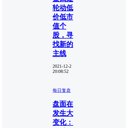
轮动低
价低市
值个
股，寻
找新的
主线
2021-12-2
20:08:52
每日复盘
盘面在
发生大
变化：