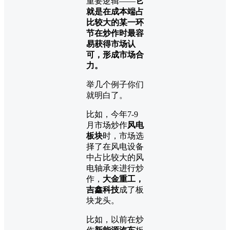
重要逻辑——
它
就是在成本端占
比较大的某一环
节在炒作时最容
易获得市场认
可，形成市场合
力。
举几个例子你们
就明白了。
比如，今年7-9
月市场炒作
风电
板块
时，市场选
择了在风电设备
中占比较大的风
电轴承来进行炒
作，
大金重工，
吉鑫科技
成了板
块龙头。
比如，以前在炒