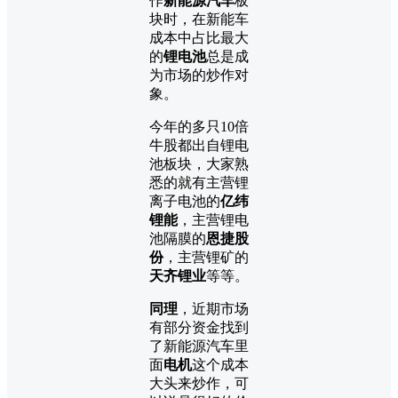
作
新能源汽车
板
块时，在新能车
成本中占比最大
的
锂电池
总是成
为市场的炒作对
象。
今年的多只10倍
牛股都出自锂电
池板块，大家熟
悉的就有主营锂
离子电池的
亿纬
锂能
，主营锂电
池隔膜的
恩捷股
份
，主营锂矿的
天齐锂业
等等。
同理
，近期市场
有部分资金找到
了新能源汽车里
面
电机
这个成本
大头来炒作，可