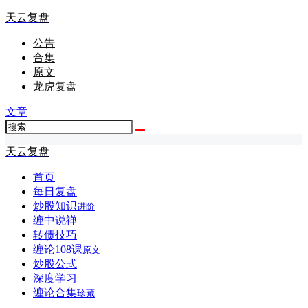
天云复盘
公告
合集
原文
龙虎复盘
文章
天云复盘
首页
每日复盘
炒股知识
进阶
缠中说禅
转债技巧
缠论108课
原文
炒股公式
深度学习
缠论合集
珍藏