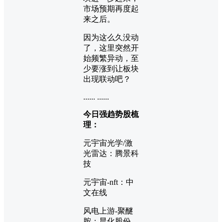
市场预期再度起
来之后。
因为这么久没动
了，这里突然开
始频繁异动，至
少要涨到让板块
出现联动吧？
...... ......
今日强趋势股梳
理：
元宇宙光学/激
光雷达：腾景科
技
元宇宙-nft：中
文在线
风电上游-聚醚
胺：晨化股份