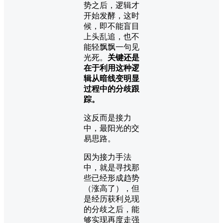
势之后，逻辑才
开始发酵，这时
候，即不能盲目
上头乱追，也不
能轻飘飘一句见
光死。
关键还是
在于利用这种逻
辑从暗线变明显
过程中的分歧跟
踪。
这反而是接力
中，最阳光的交
易思路。
因为接力手法
中，就是寻找那
些已经形成趋势
（涨高了），但
是经历获利兑现
的分歧之后，能
够实现再度走强