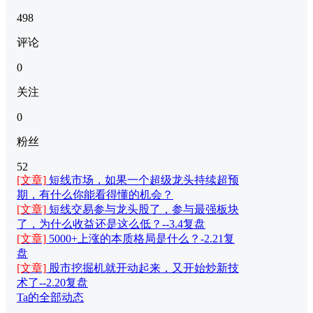
498
评论
0
关注
0
粉丝
52
[文章]
短线市场，如果一个超级龙头持续超预
期，有什么你能看得懂的机会？
[文章]
短线交易参与龙头股了，参与最强板块
了，为什么收益还是这么低？--3.4复盘
[文章]
5000+上涨的本质格局是什么？-2.21复
盘
[文章]
股市挖掘机就开动起来，又开始炒新技
术了--2.20复盘
Ta的全部动态