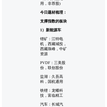
用，非荐股)
今日题材梳理：
支撑指数的板块
1）新能源车
锂矿：江特电
机，西藏城投，
西藏珠峰，中矿
资源
PVDF：三美股
份，联创股份
盐湖：久吾高
科，国机通用
铁锂：龙蟠科
技，富临精工
汽车：长城汽