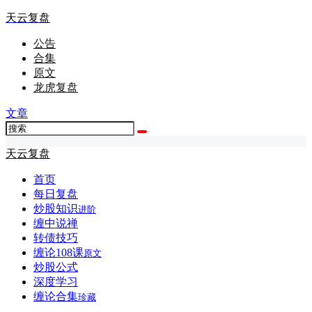
天云复盘
公告
合集
原文
龙虎复盘
文章
天云复盘
首页
每日复盘
炒股知识
进阶
缠中说禅
转债技巧
缠论108课
原文
炒股公式
深度学习
缠论合集
珍藏