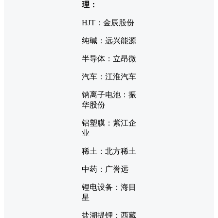
理：
HJT：金辰股份
纯碱：远兴能源
半导体：立昂微
汽车：江淮汽车
钠离子电池：振
华股份
铝塑膜：紫江企
业
稀土：北方稀土
中药：广誉远
锂电设备：海目
星
盐湖提锂：西藏