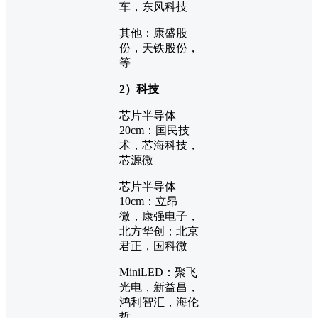
车，东风科技
其他：康盛股
份，天铁股份，
等
2）科技
芯片半导体
20cm：国民技
术，芯海科技，
芯源微
芯片半导体
10cm：立昂
微，康强电子，
北方华创；北京
君正，国科微
MiniLED：聚飞
光电，新益昌，
鸿利智汇，海伦
哲