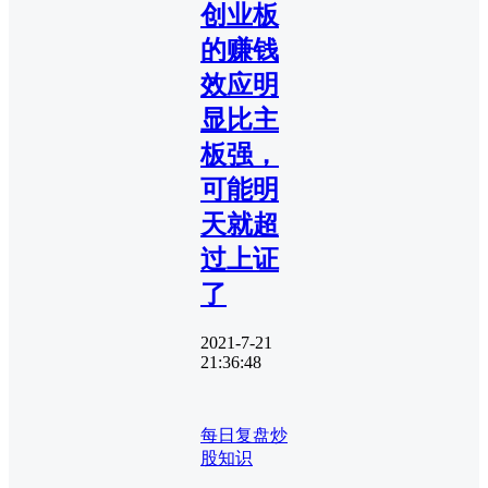
创业板
的赚钱
效应明
显比主
板强，
可能明
天就超
过上证
了
2021-7-21
21:36:48
每日复盘
炒
股知识