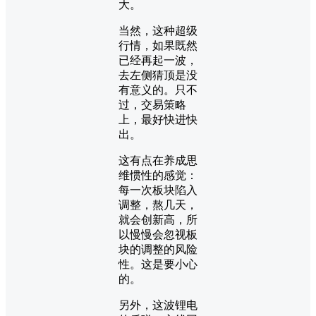
大。
当然，这种超级
行情，如果既然
已经再起一波，
去左侧猜顶是没
有意义的。只不
过，交易策略
上，最好快进快
出。
这有点在养成思
维惯性的感觉：
每一次板块陷入
调整，熬几天，
就会创新高，所
以慢慢会忽视板
块的调整的风险
性。这是要小心
的。
另外，这波锂电