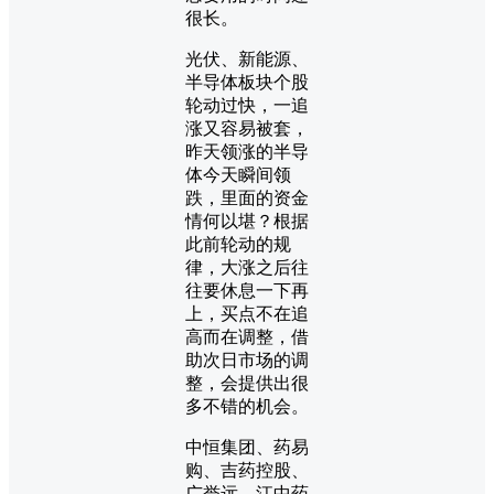
很长。
光伏、新能源、
半导体板块个股
轮动过快，一追
涨又容易被套，
昨天领涨的半导
体今天瞬间领
跌，里面的资金
情何以堪？根据
此前轮动的规
律，大涨之后往
往要休息一下再
上，买点不在追
高而在调整，借
助次日市场的调
整，会提供出很
多不错的机会。
中恒集团、药易
购、吉药控股、
广誉远、江中药