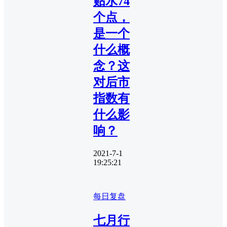
贴水74
个点，
是一个
什么概
念？这
对后市
指数有
什么影
响？
2021-7-1
19:25:21
每日复盘
七月行