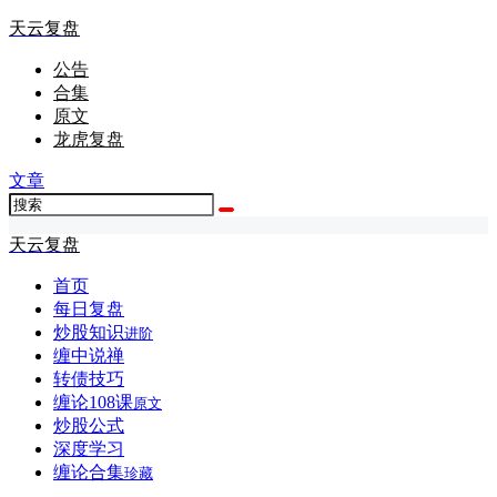
天云复盘
公告
合集
原文
龙虎复盘
文章
天云复盘
首页
每日复盘
炒股知识
进阶
缠中说禅
转债技巧
缠论108课
原文
炒股公式
深度学习
缠论合集
珍藏