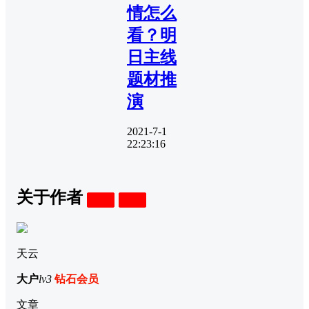
情怎么
看？明
日主线
题材推
演
2021-7-1
22:23:16
关于作者
关注
私信
天云
大户
lv3
钻石会员
文章