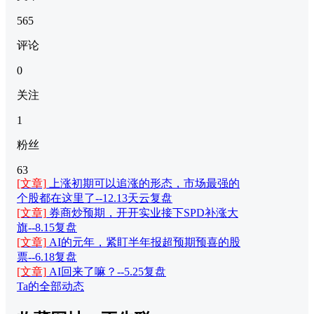
565
评论
0
关注
1
粉丝
63
[文章]
上涨初期可以追涨的形态，市场最强的
个股都在这里了--12.13天云复盘
[文章]
券商炒预期，开开实业接下SPD补涨大
旗--8.15复盘
[文章]
AI的元年，紧盯半年报超预期预喜的股
票--6.18复盘
[文章]
AI回来了嘛？--5.25复盘
Ta的全部动态