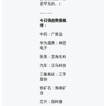
是罕见的。）
...... ......
今日强趋势股梳
理：
中药：广誉远
华为晟腾：神思
电子
医美：昊海生科
汽车：汉马科技
三氯氢硅：三孚
股份
铁矿石：海南矿
业
芯片：国科微