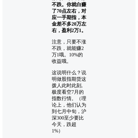
不跌。你就白赚
了70点左右，对
应一手期指，本
金差不多20万左
右，盈利2万1。
注意，只要不涨
不跌，就能赚2
万1哦。10%的
收益哦。
这说明什么？说
明做股指期货这
拨人此时此刻,
极度看空7月的
指数行情。（理
论上，他们认为
到七月中旬，沪
深300至少要比
今天，跌超
1%）