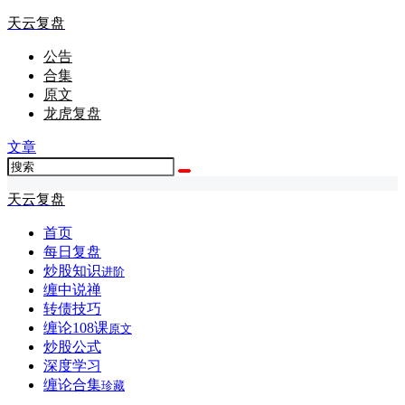
天云复盘
公告
合集
原文
龙虎复盘
文章
天云复盘
首页
每日复盘
炒股知识
进阶
缠中说禅
转债技巧
缠论108课
原文
炒股公式
深度学习
缠论合集
珍藏