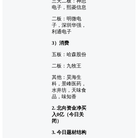
三天二板：神思
电子，熙菱信息
二板：明微电
子，深圳华强，
利通电子
3）消费
五板：哈森股份
二板：九牧王
其他：昊海生
科，景峰医药，
水井坊，天味食
品，味知香
2. 北向资金净买
入0
亿（今日关
闭）
3. 今日题材结构