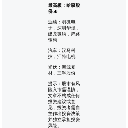
最高板：哈森股
份5b
业绩：明微电
子，深圳华强，
建龙微纳，鸿路
钢构
汽车：汉马科
技，江特电机
光伏：海源复
材，三孚股份
提示：股市有风
险入市需谨慎，
文章不构成任何
投资建议或意
见，投资者需自
主作出投资决策
并独立承担投资
风险。