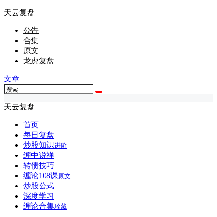
天云复盘
公告
合集
原文
龙虎复盘
文章
天云复盘
首页
每日复盘
炒股知识
进阶
缠中说禅
转债技巧
缠论108课
原文
炒股公式
深度学习
缠论合集
珍藏