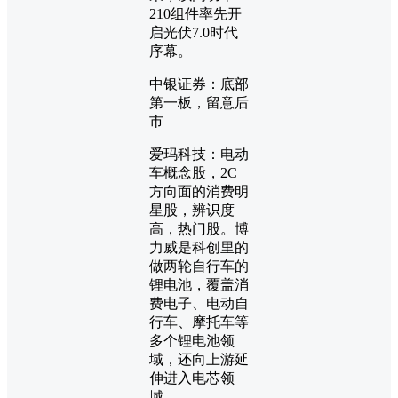
210组件率先开
启光伏7.0时代
序幕。
中银证券：底部
第一板，留意后
市
爱玛科技：电动
车概念股，2C
方向面的消费明
星股，辨识度
高，热门股。博
力威是科创里的
做两轮自行车的
锂电池，覆盖消
费电子、电动自
行车、摩托车等
多个锂电池领
域，还向上游延
伸进入电芯领
域。