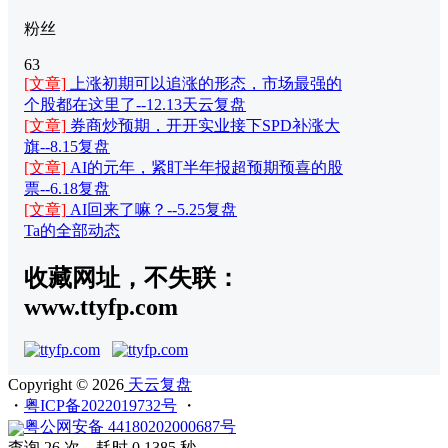
粉丝
63
[文章]
上涨初期可以追涨的形态，市场最强的
个股都在这里了--12.13天云复盘
[文章]
券商炒预期，开开实业接下SPD补涨大
旗--8.15复盘
[文章]
AI的元年，紧盯半年报超预期预喜的股
票--6.18复盘
[文章]
AI回来了嘛？--5.25复盘
Ta的全部动态
收藏网址，不失联：
www.ttyfp.com
Copyright © 2026
天云复盘
・
粤ICP备2022019732号
・
粤公网安备 44180202000687号
查询 26 次，耗时 0.1385 秒