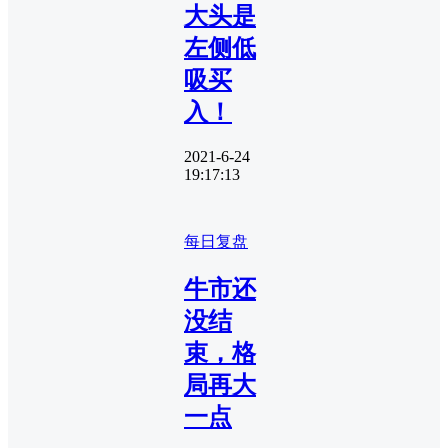
大头是
左侧低
吸买
入！
2021-6-24
19:17:13
每日复盘
牛市还
没结
束，格
局再大
一点