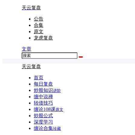
天云复盘
公告
合集
原文
龙虎复盘
文章
天云复盘
首页
每日复盘
炒股知识
进阶
缠中说禅
转债技巧
缠论108课
原文
炒股公式
深度学习
缠论合集
珍藏