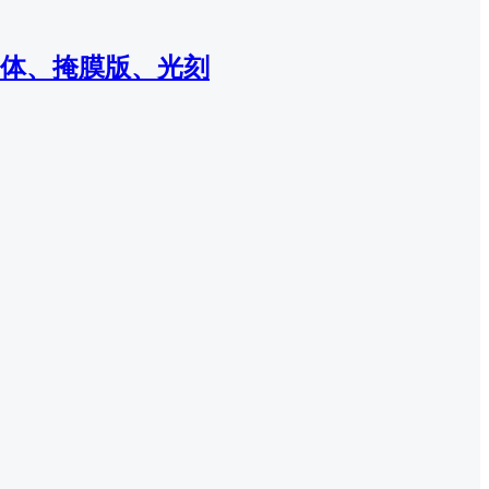
体、掩膜版、光刻