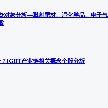
资对象分析—溅射靶材、湿化学品、电子气
股
些？IGBT产业链相关概念个股分析