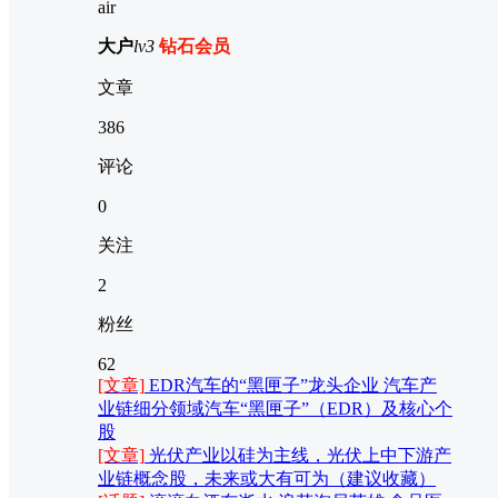
air
大户
lv3
钻石会员
文章
386
评论
0
关注
2
粉丝
62
[文章]
EDR汽车的“黑匣子”龙头企业 汽车产
业链细分领域汽车“黑匣子”（EDR）及核心个
股
[文章]
光伏产业以硅为主线，光伏上中下游产
业链概念股，未来或大有可为（建议收藏）