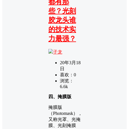
都有那
些？光刻
胶龙头谁
的技术实
力最强？
子龙
20年3月18
日
喜欢：
0
浏览：
6.6k
四、掩膜版
掩膜版
（Photomask），
又称光罩、光掩
膜、光刻掩膜