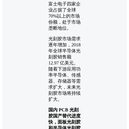
富士电子四家企
业占据了全球
70%以上的市场
份额，处于市场
垄断地位。
光刻胶市场需求
逐年增加，2018
年全球半导体光
刻胶销售额
12.97 亿美元。
随着下游应用功
率半导体、传感
器、存储器等需
求扩大，未来光
刻胶市场将持续
扩大。
国内 PCB 光刻
胶国产替代进度
快，面板光刻胶
和半导体光刻胶