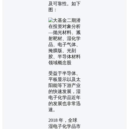
及可靠性。如下
图：
受益于半导体、
平板显示以及太
阳能等下游产业
的快速发展，湿
电子化学品近年
的发展也非常迅
速。
2018 年，全球
湿电子化学品市