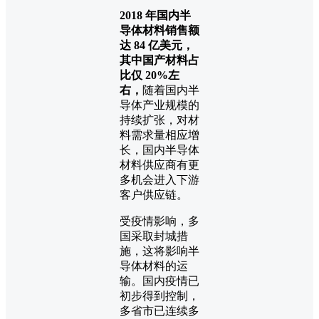
2018 年国内半
导体材料销售额
达 84 亿美元，
其中国产材料占
比仅 20%左
右，
随着国内半
导体产业规模的
持续扩张，对材
料需求量相应增
长，国内半导体
材料供应商有更
多机会进入下游
客户供应链。
受疫情影响，多
国采取封城措
施，这将影响半
导体材料的运
输。国内疫情已
初步得到控制，
多省市已连续多