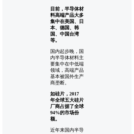
目前，半导体材
料高端产品大多
集中在美国、日
本、德国、韩
国、中国台湾
等。
国内起步晚，国
内半导体材料主
要集中在中低端
领域，高端产品
基本被国外生产
商垄断。
如硅片，2017
年全球五大硅片
厂商占据了全球
94%的市场份
额。
近年来国内半导