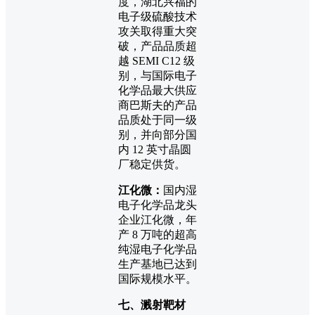
度，湖北兴福的
电子级硫酸技术
攻关取得重大突
破，产品品质超
越 SEMI C12 级
别，与国际电子
化学品最大供应
商巴斯夫的产品
品质处于同一级
别，并向部分国
内 12 英寸晶圆
厂稳定供货。
江化微：
国内湿
电子化学品龙头
企业江化微，年
产 8 万吨的超高
纯湿电子化学品
生产基地已达到
国际规模水平。
七、溅射靶材