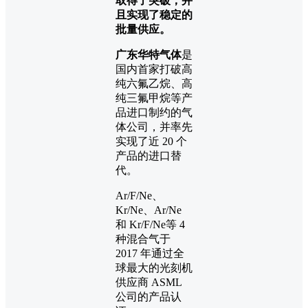
取得了突破，并
且实现了稳定的
批量供应。
广东华特气体
是
国内首家打破高
纯六氟乙烷、高
纯三氟甲烷等产
品进口制约的气
体公司，并率先
实现了近 20 个
产品的进口替
代。
Ar/F/Ne、
Kr/Ne、Ar/Ne
和 Kr/F/Ne等 4
种混合气于
2017 年通过全
球最大的光刻机
供应商 ASML
公司的产品认