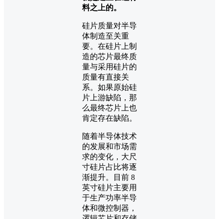
料之上的。
硅片质量对半导
体制造至关重
要。在硅片上制
造的芯片最终质
量与采用硅片的
质量有直接关
系。如果原始硅
片上游缺陷，那
么最终芯片上也
肯定存在缺陷。
随着半导体技术
的发展和市场需
求的变化，大尺
寸硅片占比将逐
渐提升。目前 8
英寸硅片主要用
于生产功率半导
体和微控制器，
逻辑芯片和存储