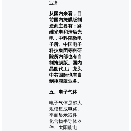
业务。
从国内来看，目
前国内掩膜版制
造商主要有：路
维光电和清溢光
电，中科院微电
子所、中国电子
科技集团等科研
院所内部也有自
制掩膜版。国内
晶圆代工厂龙头
中芯国际也有自
制掩膜版业务。
五、电子气体
电子气体是超大
规模集成电路、
平面显示器件、
化合物半导体器
件、太阳能电