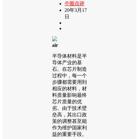
个股点评
20年3月17
日
air
半导体材料是半
导体产业的基
石。在芯片制造
过程中，每一个
步骤都需要用到
相应的材料，材
料质量影响最终
芯片质量的优
劣。由于技术壁
垒高，其出口政
策的调整甚至能
作为维护国家利
益的重要手段。