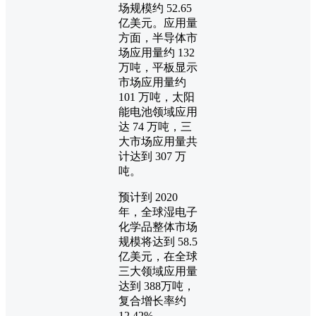
场规模约 52.65
亿美元。应用量
方面，半导体市
场应用量约 132
万吨，平板显示
市场应用量约
101 万吨，太阳
能电池领域应用
达 74 万吨，三
大市场应用量共
计达到 307 万
吨。
预计到 2020
年，全球湿电子
化学品整体市场
规模将达到 58.5
亿美元，在全球
三大领域应用量
达到 388万吨，
复合增长率约
12.42%。