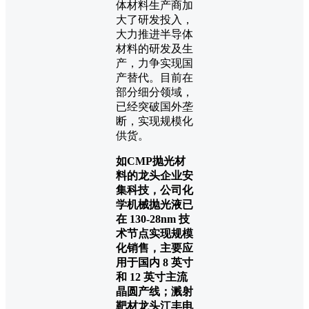
体材料生产商加
大了研发投入，
大力推进半导体
材料的研发及生
产，力争实现国
产替代。目前在
部分细分领域，
已经突破国外垄
断，实现规模化
供货。
如CMP抛光材
料的龙头企业安
集科技，公司化
学机械抛光液已
在 130-28nm 技
术节点实现规模
化销售，主要应
用于国内 8 英寸
和 12 英寸主流
晶圆产线；溅射
靶材龙头江丰电