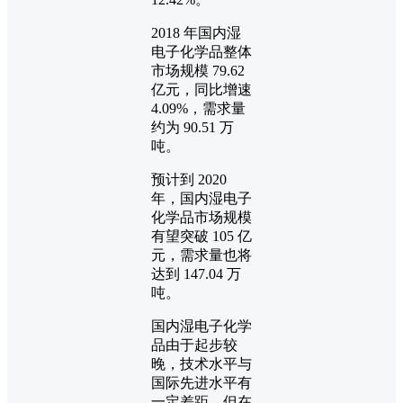
2018 年国内湿
电子化学品整体
市场规模 79.62
亿元，同比增速
4.09%，需求量
约为 90.51 万
吨。
预计到 2020
年，国内湿电子
化学品市场规模
有望突破 105 亿
元，需求量也将
达到 147.04 万
吨。
国内湿电子化学
品由于起步较
晚，技术水平与
国际先进水平有
一定差距。但在