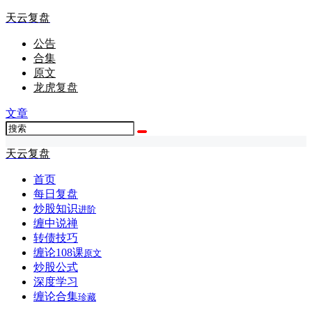
天云复盘
公告
合集
原文
龙虎复盘
文章
天云复盘
首页
每日复盘
炒股知识
进阶
缠中说禅
转债技巧
缠论108课
原文
炒股公式
深度学习
缠论合集
珍藏