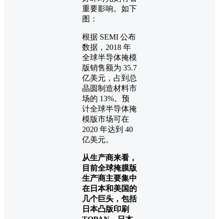
重要影响。如下
图：
根据 SEMI 公布
数据，2018 年
全球半导体掩模
版销售额为 35.7
亿美元，占到总
晶圆制造材料市
场的 13%。预
计全球半导体掩
模版市场可在
2020 年达到 40
亿美元。
从生产商来看，
目前全球掩膜版
生产商主要集中
在日本和美国的
几个巨头，包括
日本凸版印刷