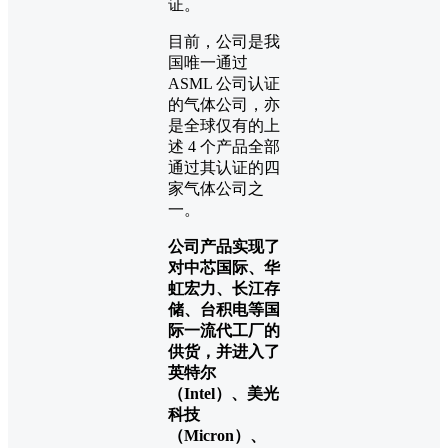
证。
目前，公司是我
国唯一通过
ASML 公司认证
的气体公司，亦
是全球仅有的上
述 4 个产品全部
通过其认证的四
家气体公司之
一。
公司产品实现了
对中芯国际、华
虹宏力、长江存
储、台积电等国
际一流代工厂的
供货，并进入了
英特尔
（Intel）、美光
科技
（Micron）、