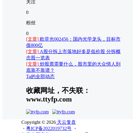
关注
0
粉丝
0
[文章]
欧菲光002456：国内光学龙头，目标市
值800亿
[文章]
A股分拆上市落地好多是低价股 分拆概
念股一览表
[文章]
炒股票需要什么，股市里的大众情人到
底靠不靠谱？
Ta的全部动态
收藏网址，不失联：
www.ttyfp.com
Copyright © 2026
天云复盘
・
粤ICP备2022019732号
・