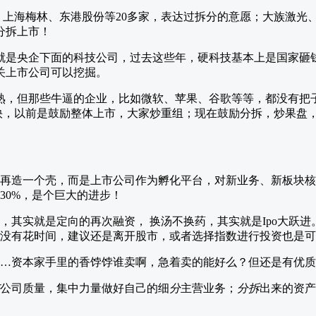
、上海梅林、东港股份等20多家，表达过拆分的意愿；大族激光
分拆上市！
就是央企下面的科技公司，过去这些年，硬科技基本上是国家砸
关上市公司可以挖掘。
熟，但那些牛逼的企业，比如微软、苹果、谷歌等等，都没有把
快，以前是鼓励整体上市，大家炒重组；现在鼓励分拆，炒果盘
再造一个壳，而是上市公司作为孵化平台，对新业务、新板块核
0%，是个巨大的进步！ ​
，其实就是定向的再次融资， 换汤不换药，其实就是Ipo大跃
没有花时间，建议还是离开股市，或者选择指数进行投资也是可
…资本家手里的香饽饽谁卖啊，急着卖的能好么？但还是有优质
公司质量，集中力量做好自己的细
分
主营业务；
分
拆
出来的资产
​