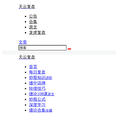
天云复盘
公告
合集
原文
龙虎复盘
文章
天云复盘
首页
每日复盘
炒股知识
进阶
缠中说禅
转债技巧
缠论108课
原文
炒股公式
深度学习
缠论合集
珍藏