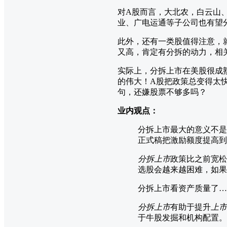
对A股而言，大北农，白云山
业、广电运通等子公司也有望
此外，还有一类股值得注意，
又高，肯定有分拆的动力，相
实际上，分拆上市在美股很成
的伟大！A股把政策总变得太
句，还嫌股票不够多吗？
业内观点：
分拆上市最大的意义不是
正式稿把激励额度提高到3
分
拆
上市
政策比之前宽松
选股会越来越困难，如果
分拆上市看资产质量了…
分
拆
上市
有助于提升
上市
于牛股发掘和机构配置。 