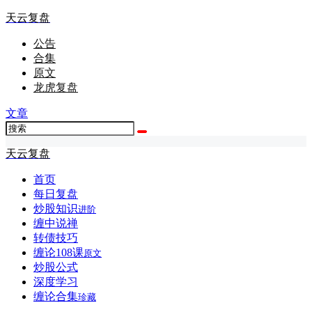
天云复盘
公告
合集
原文
龙虎复盘
文章
天云复盘
首页
每日复盘
炒股知识
进阶
缠中说禅
转债技巧
缠论108课
原文
炒股公式
深度学习
缠论合集
珍藏