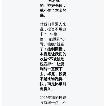
—— 买对标
的、控好仓位，
就守住了本金的
底。
对我们普通人来
说，投资不用追
求 “一年翻
倍”，能做到“少
亏、稳赚”就赢
了！
控制回撤，
本质是让我们的
收益“不被波动
税吞掉”，让复
利能一直滚下
去。毕竟，投资
不是比谁跑得
快，而是比谁能
走得久。
2025年我的投资
收益率一点儿不