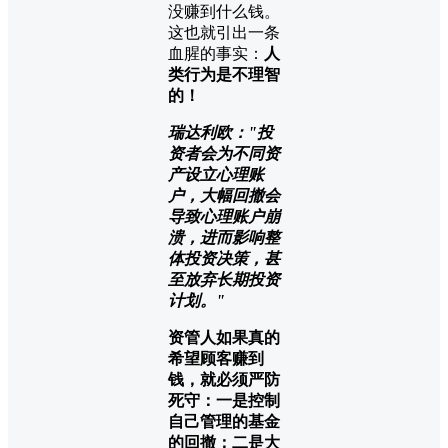
没赚到什么钱。
这也就引出一条
血腥的事实：
人
类行为是不理智
的！
瑞达利欧："投
资者会为不同资
产设立心理账
户，大幅回撤会
导致心理账户崩
溃，进而影响整
体投资决策，甚
至放弃长期投资
计划。"
资管人如果真的
希望顾客赚到
钱，就必须严防
死守：一是控制
自己管理的基金
的回撤；二是大