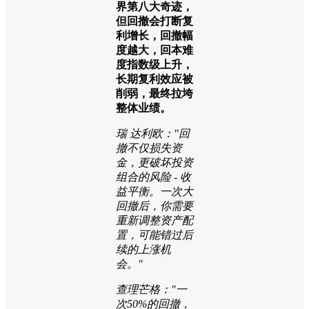
界第八大奇迹，
但回撤会打断复
利增长，回撤幅
度越大，回本难
度指数级上升，
长期复利效应被
削弱，最终拉垮
整体业绩。
瑞 达利欧："回
撤不仅损失资
金，更破坏投资
组合的风险 - 收
益平衡。一次大
回撤后，你需要
重新调整资产配
置，可能错过后
续的上涨机
会。"
查理芒格："一
次50%的回撤，