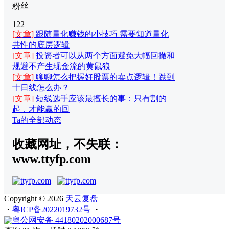
粉丝
122
[文章]
跟随量化赚钱的小技巧 需要知道量化
共性的底层逻辑
[文章]
投资者可以从两个方面避免大幅回撤和
规避不产生现金流的黄鼠狼
[文章]
聊聊怎么把握好股票的卖点逻辑！跌到
十日线怎么办？
[文章]
短线选手应该最擅长的事：只有割的
起，才能赢的回
Ta的全部动态
收藏网址，不失联：
www.ttyfp.com
Copyright © 2026
天云复盘
・
粤ICP备2022019732号
・
粤公网安备 44180202000687号