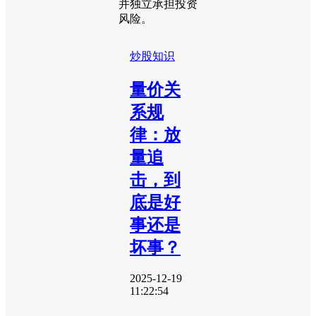
并独立承担投资
风险。
炒股知识
量价关
系规
律：放
量追
击，到
底是好
事还是
坏事？
2025-12-19
11:22:54