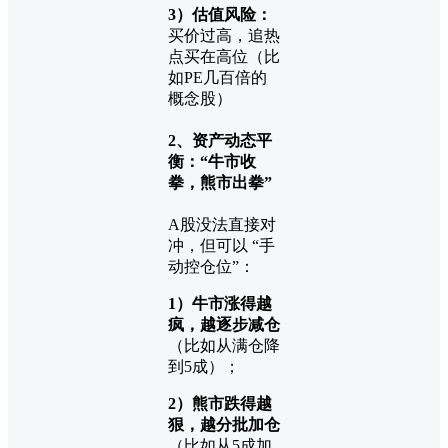
3）估值风险：
买价过高，追热
点买在高位（比
如PE几百倍的
概念股）
2、资产动态平
衡：“牛市收
拳，熊市出拳”
A股没法直接对
冲，但可以 “手
动控仓位”：
1）牛市涨得越
疯，越逐步减仓
（比如从满仓降
到5成）；
2）熊市跌得越
狠，越分批加仓
（比如从5成加