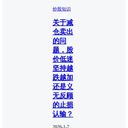
炒股知识
关于减
仓卖出
的问
题，股
价低迷
坚持越
跌越加
还是义
无反顾
的止损
认输？
2026-1-7