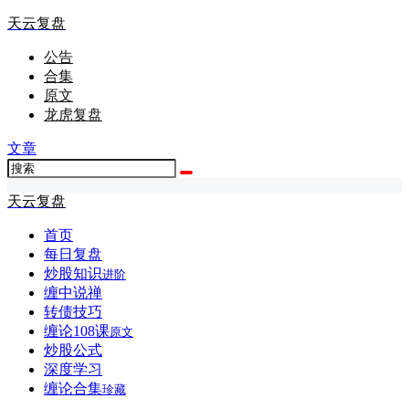
天云复盘
公告
合集
原文
龙虎复盘
文章
天云复盘
首页
每日复盘
炒股知识
进阶
缠中说禅
转债技巧
缠论108课
原文
炒股公式
深度学习
缠论合集
珍藏