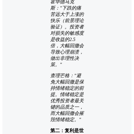
霍华德马克
斯："下跌的痛
苦远大于上涨的
快乐（前景理论
验证）。投资者
对损失的敏感度
是收益的2.5
倍，大幅回撤会
导致心理崩溃，
做出非理性决
策。"
查理芒格："避
免大幅回撤是保
持情绪稳定的前
提。情绪稳定是
优秀投资者最关
键的品质之一，
而大幅回撤会摧
毁情绪稳定。"
第二：复利是世