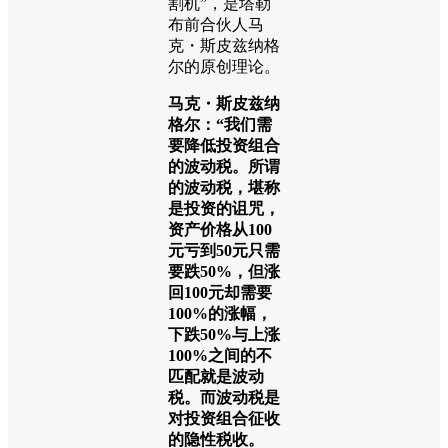
割机”，是塔勒
布前合伙人马
克・斯皮兹纳格
尔的原创理论。
马克・斯皮兹纳
格尔：“我们需
要降低投资组合
的波动税。所谓
的波动税，堪称
是投资的诅咒，
资产价格从100
元亏到50元只需
要跌50%，但涨
回100元却需要
100%的涨幅，
下跌50%与上涨
100%之间的不
匹配就是波动
税。而波动税是
对投资组合征收
的隐性税收。