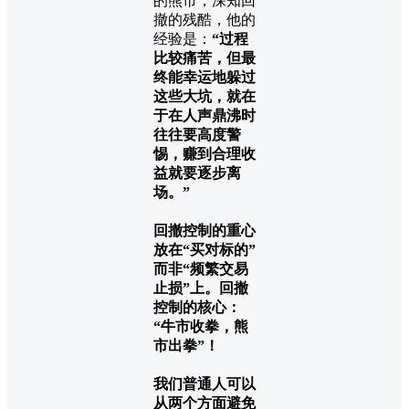
的熊市，深知回
撤的残酷，他的
经验是：
“过程
比较痛苦，但最
终能幸运地躲过
这些大坑，就在
于在人声鼎沸时
往往要高度警
惕，赚到合理收
益就要逐步离
场。”
回撤控制的重心
放在“买对标的”
而非“频繁交易
止损”上。回撤
控制的核心：
“牛市收拳，熊
市出拳”！
我们普通人可以
从两个方面避免