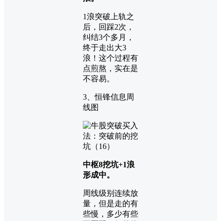
1浪突破上轨之
后，回踩2次，
纠结3个多月，
终于走出大3
浪！这个过程有
点煎熬，实在是
不容易。
3、恒锋信息周
线图
中枢8挖坑+1浪
形成中。
周线级别连续放
量，但是走的有
些慢，多少有些