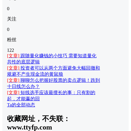
0
关注
0
粉丝
122
[文章]
跟随量化赚钱的小技巧 需要知道量化
共性的底层逻辑
[文章]
投资者可以从两个方面避免大幅回撤和
规避不产生现金流的黄鼠狼
[文章]
聊聊怎么把握好股票的卖点逻辑！跌到
十日线怎么办？
[文章]
短线选手应该最擅长的事：只有割的
起，才能赢的回
Ta的全部动态
收藏网址，不失联：
www.ttyfp.com