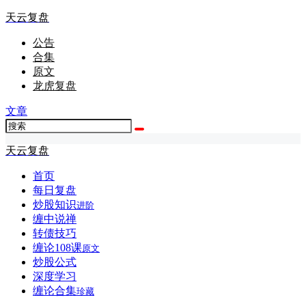
天云复盘
公告
合集
原文
龙虎复盘
文章
天云复盘
首页
每日复盘
炒股知识
进阶
缠中说禅
转债技巧
缠论108课
原文
炒股公式
深度学习
缠论合集
珍藏