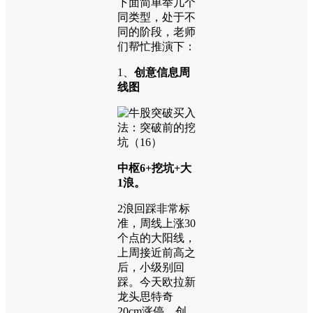
下面简单举几个
同类型，处于不
同的阶段，老师
们帮忙推演下：
1、
创意信息周
线图
中枢6+挖坑+大
1浪。
2浪回踩非常标
准，周线上涨30
个点的大阳线，
上周接近前高之
后，小级别回
踩。今天欧拉新
龙头思特奇
20cm涨停，创