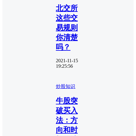
北交所
这些交
易规则
你清楚
吗？
2021-11-15
19:25:56
炒股知识
牛股突
破买入
法：方
向和时