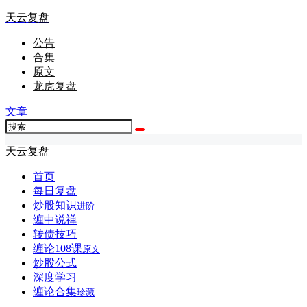
天云复盘
公告
合集
原文
龙虎复盘
文章
天云复盘
首页
每日复盘
炒股知识
进阶
缠中说禅
转债技巧
缠论108课
原文
炒股公式
深度学习
缠论合集
珍藏