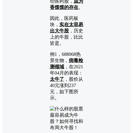
些医药股，
成为
香馍馍的存在
。
因此，医药板
块，
实在太容易
出大牛股
，历史
上的牛股，比比
皆是。
例1，688068热
景生物，
病毒检
测领域
，在2021
年04月的表现：
太牛了
，股价从
40元涨到237
元，如下图所
示。