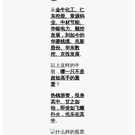
从
金牛化工、仁
东控股、章源钨
业、中材节能、
华银电力、顺控
发展，到如今的
华菱线缆、兆新
股份、华东数
控、京投发展
。
以上这样的牛
股，
哪一只不是
超短高手的最
爱
？
热钱游资，投身
其中、甘之如
饴，即使如飞蛾
扑火，也乐在其
中
。