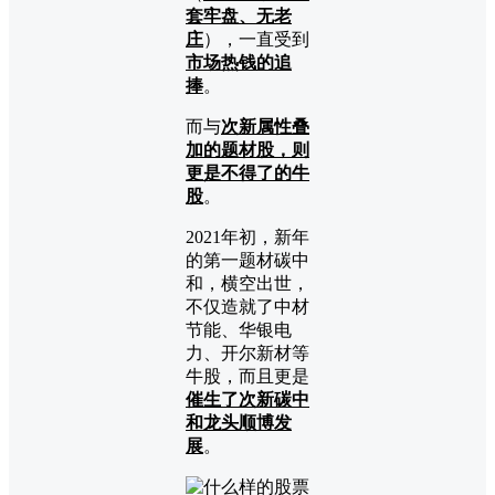
套牢盘、无老
庄
），一直受到
市场热钱的追
捧
。
而与
次新属性叠
加的题材股，则
更是不得了的牛
股
。
2021年初，新年
的第一题材碳中
和，横空出世，
不仅造就了中材
节能、华银电
力、开尔新材等
牛股，而且更是
催生了次新碳中
和龙头顺博发
展
。