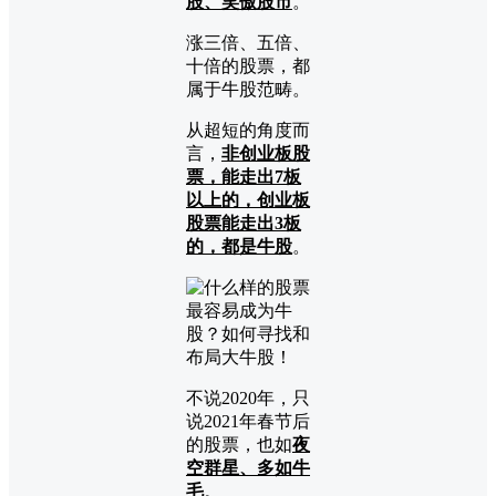
股、笑傲股市
。
涨三倍、五倍、
十倍的股票，都
属于牛股范畴。
从超短的角度而
言，
非创业板股
票，能走出7板
以上的，创业板
股票能走出3板
的，都是牛股
。
不说2020年，只
说2021年春节后
的股票，也如
夜
空群星、多如牛
毛
。