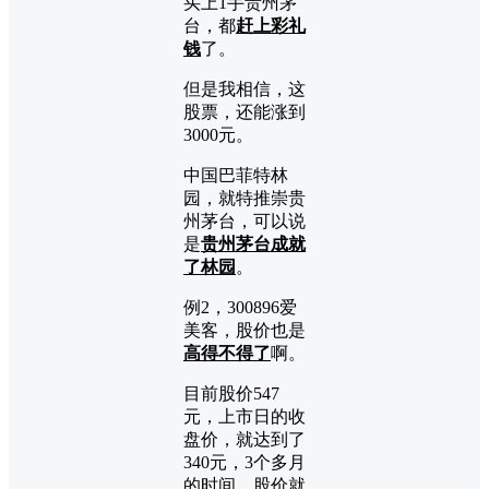
买上1手贵州茅
台，都
赶上彩礼
钱
了。
但是我相信，这
股票，还能涨到
3000元。
中国巴菲特林
园，就特推崇贵
州茅台，可以说
是
贵州茅台成就
了林园
。
例2，300896爱
美客，股价也是
高得不得了
啊。
目前股价547
元，上市日的收
盘价，就达到了
340元，3个多月
的时间，股价就