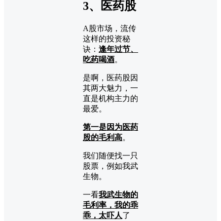
3、医药股
A股市场，流传
这样的投资秘
诀：
逢年过节、
吃药喝酒
。
是啊，医药股因
其两大魅力，一
直是机构主力的
最爱。
第一是因为医药
股的毛利高
。
我们随便找一只
股票，例如我武
生物。
一看
我武生物的
毛利率，我的乖
乖，太吓人
了