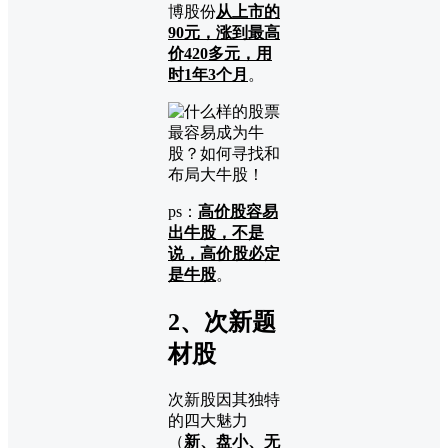
博股份
从上市的
90元，涨到最高
价420多元，用
时1年3个月
。
ps：
高价股容易
出牛股，不是
说，高价股必定
是牛股
。
2、次新题
材股
次新股因其独特
的四大魅力
（
新、盘小、无