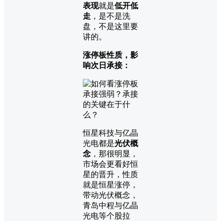
表现
就是
低开低
走
，是不是洗
盘，不是这里要
讲的。
涨停板性质，影
响次日承接：
恒星科技与亿晶
光电都是
光伏概
念
，那很明显，
市场会更看好恒
星的晋升，性质
就是恒星涨停，
带动光伏概念，
青岛中程与亿晶
光电等个股拉