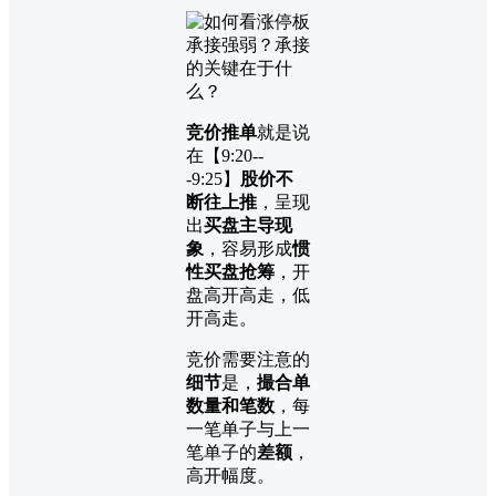
竞价推单
就是说
在【9:20--
-9:25】
股价不
断往上推
，呈现
出
买盘主导现
象
，容易形成
惯
性买盘抢筹
，开
盘高开高走，低
开高走。
竞价需要注意的
细节
是，
撮合单
数量和笔数
，每
一笔单子与上一
笔单子的
差额
，
高开幅度。