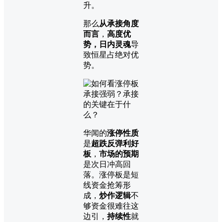
升。
那么
从承接角度
而言
，
高度优
势，日内灵魂
导
致恒星占绝对优
势。
华闻的
涨停性质
是
超跌反弹利好
板
，
市场的预期
是次日冲高回
落。涨停板是短
线资金抢筹形
成，
炒作逻辑
不
够资金很难往这
边引，
持续性
就