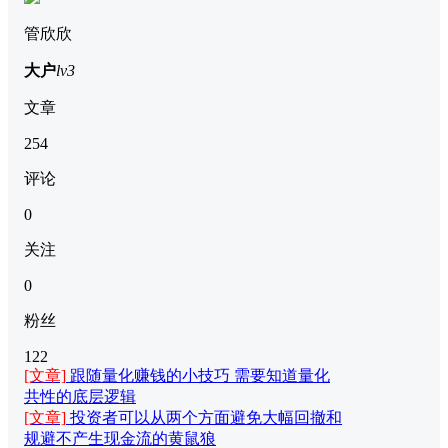
管欣欣
大户
lv3
文章
254
评论
0
关注
0
粉丝
122
[文章]
跟随量化赚钱的小技巧 需要知道量化
共性的底层逻辑
[文章]
投资者可以从两个方面避免大幅回撤和
规避不产生现金流的黄鼠狼