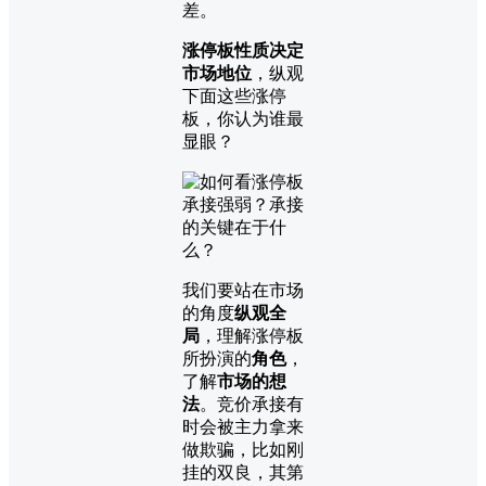
差。
涨停板性质决定
市场地位
，纵观
下面这些涨停
板，你认为谁最
显眼？
我们要站在市场
的角度
纵观全
局
，理解涨停板
所扮演的
角色
，
了解
市场的想
法
。竞价承接有
时会被主力拿来
做欺骗，比如刚
挂的双良，其第