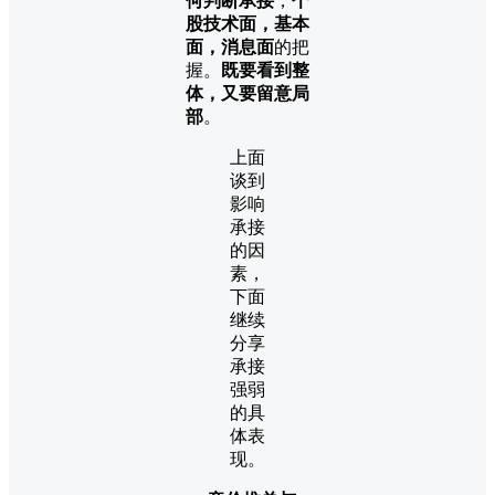
何判断承接
，
个
股技术面，基本
面，消息面
的把
握。
既要看到整
体，又要留意局
部
。
上面
谈到
影响
承接
的因
素，
下面
继续
分享
承接
强弱
的具
体表
现。