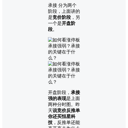
承接 分为两个
阶段，上面讲的
是
竞价阶段
，另
一个是
开盘阶
段
。
开盘阶段，
承接
强的表现
是上面
两种分时图。昨
天
说竞价反推单
你还买恒星科
技
，反推单还能