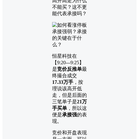
高开高走为什么
不能买？这不更
能代表承接吗？
恒星科技在
【9:20---9:25】
是
竞价反推单
最
终撮合成交
17.33万手
，按
理说该高开低
走，但是后面的
三笔单子是
21万
手买单
，所以这
便是
承接强
的表
现。
竞价和开盘表现