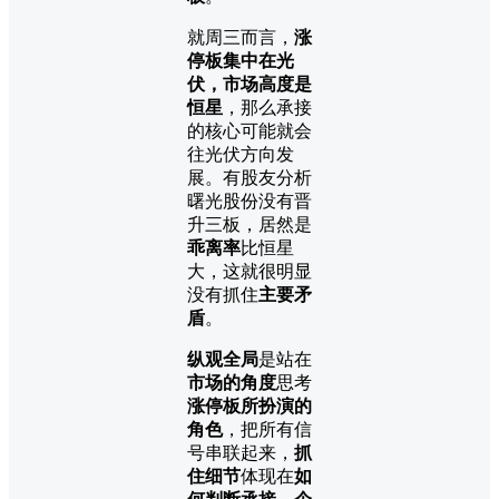
就周三而言，
涨
停板集中在光
伏，市场高度是
恒星
，那么承接
的核心可能就会
往光伏方向发
展。有股友分析
曙光股份没有晋
升三板，居然是
乖离率
比恒星
大，这就很明显
没有抓住
主要矛
盾
。
纵观全局
是站在
市场的角度
思考
涨停板所扮演的
角色
，把所有信
号串联起来，
抓
住细节
体现在
如