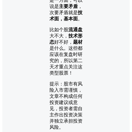
是一方面，可以
说是
主要矛盾
，
次要矛盾就是
技
术面，基本面
。
比如个股
流通盘
大不大，
技术形
态
好不好，
题材
是什么。这些都
应该在复盘时研
究的，所以第二
天才重点关注这
类型股票！
提示：股市有风
险入市需谨慎，
文章不构成任何
投资建议或意
见，投资者需自
主作出投资决策
并独立承担投资
风险。