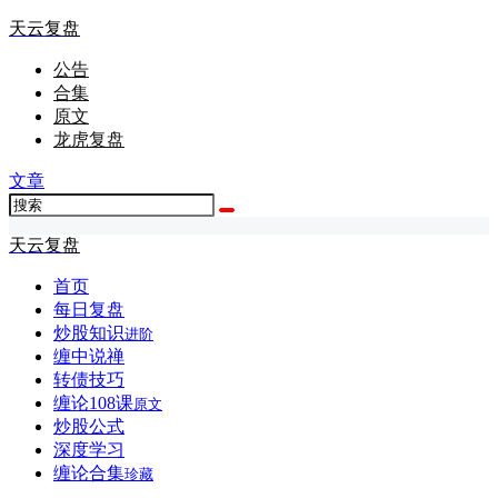
天云复盘
公告
合集
原文
龙虎复盘
文章
天云复盘
首页
每日复盘
炒股知识
进阶
缠中说禅
转债技巧
缠论108课
原文
炒股公式
深度学习
缠论合集
珍藏