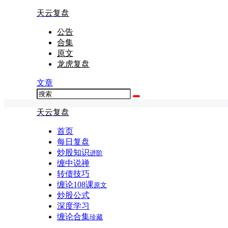
天云复盘
公告
合集
原文
龙虎复盘
文章
天云复盘
首页
每日复盘
炒股知识
进阶
缠中说禅
转债技巧
缠论108课
原文
炒股公式
深度学习
缠论合集
珍藏