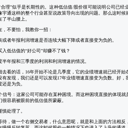
“合理”似乎是长期性的。这种低估值/股价很可能说明公司已经
像宇通这样的整个行业甚至说政策导向出现的问题。那么这时候
在了半山腰上。
在，不要怕，我教你一招：
表或者年报利润增速是否连续大幅下降或者直接变为负的。
度半年报和三季度的利润和利润增速的情况。
细去看的话，16年开始不论是几季度，它的业绩增速就已经开始在
没有发现，我们还是可以发现17年业绩增速直接变为负数。好，我
季度还是为负。
个信号：这家公司可能存在某种困境。而这种困境直接的体现就是
们很容易被眼前的低估值所蒙蔽。
谨慎处理了。
等待，做一个右侧交易者，什么意思呢，就是和上面的方法相反
在慢慢反转复苏，而这时候股价一般情况下也进入了上升的通道