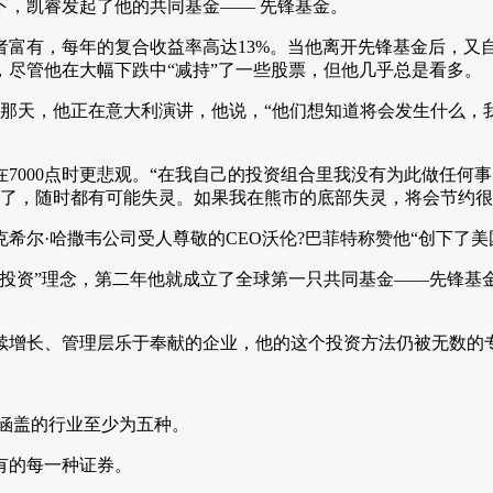
下，凯睿发起了他的共同基金—— 先锋基金。
富有，每年的复合收益率高达13%。当他离开先锋基金后，又自己
，尽管他在大幅下跌中“减持”了一些股票，但他几乎总是看多。
0点，那天，他正在意大利演讲，他说，“他们想知道将会发生什么
指在7000点时更悲观。“在我自己的投资组合里我没有为此做任何
岁了，随时都有可能失灵。如果我在熊市的底部失灵，将会节约很
希尔·哈撒韦公司受人尊敬的CEO沃伦?巴菲特称赞他“创下了美
价值投资”理念，第二年他就成立了全球第一只共同基金——先锋
。
续增长、管理层乐于奉献的企业，他的这个投资方法仍被无数的
,涵盖的行业至少为五种。
有的每一种证券。