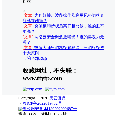
粉丝
6
[文章]
为何短炒、波段操作及利用风格切换套
利越来越难？
[文章]
突破板和断板后高开相比较，谁的胜率
更高？
[文章]
网络云安全概念股曝光！谁的爆发力最
强？
[文章]
投资大师纽伯格投资秘诀，纽伯格投资
十大原则
Ta的全部动态
收藏网址，不失联：
www.ttyfp.com
Copyright © 2026
天云复盘
・
粤ICP备2022019732号
・
粤公网安备 44180202000687号
查询 33 次，耗时 0.1373 秒