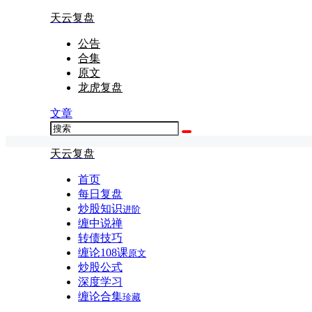
天云复盘
公告
合集
原文
龙虎复盘
文章
天云复盘
首页
每日复盘
炒股知识
进阶
缠中说禅
转债技巧
缠论108课
原文
炒股公式
深度学习
缠论合集
珍藏