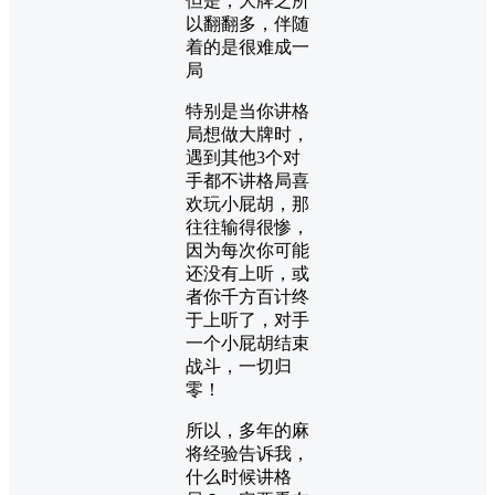
但是，大牌之所
以翻翻多，伴随
着的是很难成一
局
特别是当你讲格
局想做大牌时，
遇到其他3个对
手都不讲格局喜
欢玩小屁胡，那
往往输得很惨，
因为每次你可能
还没有上听，或
者你千方百计终
于上听了，对手
一个小屁胡结束
战斗，一切归
零！
所以，多年的麻
将经验告诉我，
什么时候讲格