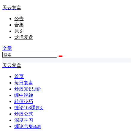
天云复盘
公告
合集
原文
龙虎复盘
文章
天云复盘
首页
每日复盘
炒股知识
进阶
缠中说禅
转债技巧
缠论108课
原文
炒股公式
深度学习
缠论合集
珍藏