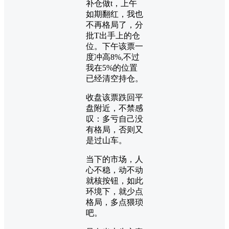
补仓做t，上午
如期翻红，我也
不再格局了，分
批T出手上的仓
位。下午该票一
度冲高8%,不过
我在5%的位置
已经清空持仓。
收盘该票跌回平
盘附近，不禁感
叹：多亏自己没
有格局，否则又
是过山车。
当下的市场，人
心不稳，动不动
就核按钮，如此
环境下，就少点
格局，多点猥琐
吧。