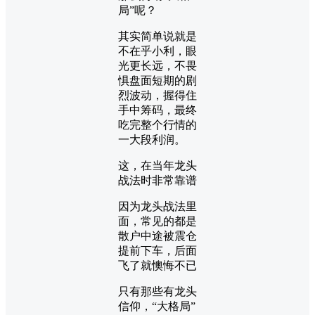
局”呢？
其实简单说就是
不在乎小利，眼
光更长远，不畏
惧盘面短期的剧
烈波动，握得住
手中筹码，最终
吃完整个行情的
一大段利润。
这，在当年龙头
战法时非常靠谱
因为龙头战法里
面，常见的都是
散户中途被震仓
提前下车，后面
飞了就懊悔不已
只有那些有龙头
信仰，“大格局”