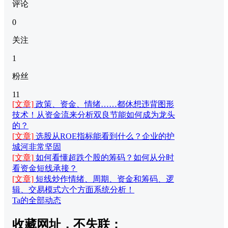
评论
0
关注
1
粉丝
11
[文章]
政策、资金、情绪……都休想违背图形
技术！从资金流来分析双良节能如何成为龙头
的？
[文章]
选股从ROE指标能看到什么？企业的护
城河非常坚固
[文章]
如何看懂超跌个股的筹码？如何从分时
看资金短线承接？
[文章]
短线炒作情绪、周期、资金和筹码、逻
辑、交易模式六个方面系统分析！
Ta的全部动态
收藏网址，不失联：