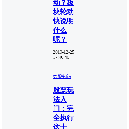
动？板
块轮动
快说明
什么
呢？
2019-12-25
17:46:46
炒股知识
股票玩
法入
门：完
全执行
这十