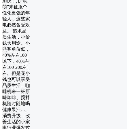
加快，用“软
萌”来征服个
性化更强的年
轻人，这些家
电必然备受欢
迎。 追求品
质生活，小价
钱大用途。小
熊客单价低，
40%左右100
以下，40%左
右100-200左
右。但是花小
钱也可以享受
品质生活，咖
啡机来一杯原
味咖啡、搅拌
机随时随地喝
健康果汁….
消费升级，改
善生活的小家
电行业爆发式