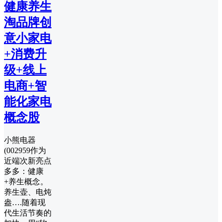
健康养生
淘品牌创
意小家电
+消费升
级+线上
电商+智
能化家电
概念股
小熊电器
(002959作为
近端次新亮点
多多：健康
+养生概念。
养生壶、电炖
盎….随着现
代生活节奏的