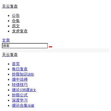
天云复盘
公告
合集
原文
龙虎复盘
文章
天云复盘
首页
每日复盘
炒股知识
进阶
缠中说禅
转债技巧
缠论108课
原文
炒股公式
深度学习
缠论合集
珍藏